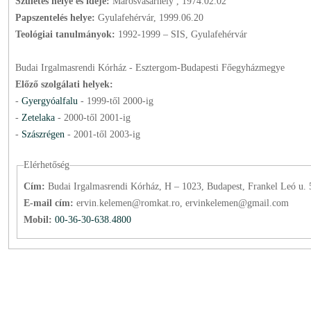
Születés helye és ideje:
Marosvásárhely , 1974.02.02
Papszentelés helye:
Gyulafehérvár, 1999.06.20
Teológiai tanulmányok:
1992-1999 – SIS, Gyulafehérvár
Budai Irgalmasrendi Kórház - Esztergom-Budapesti Főegyházmegye
Előző szolgálati helyek:
-
Gyergyóalfalu
-
1999
-től
2000
-ig
-
Zetelaka
-
2000
-től
2001
-ig
-
Szászrégen
-
2001
-től
2003
-ig
Elérhetőség
Cím:
Budai Irgalmasrendi Kórház, H – 1023, Budapest, Frankel Leó u.
E-mail cím:
ervin.kelemen@romkat.ro, ervinkelemen@gmail.com
Mobil:
00-36-30-638.4800