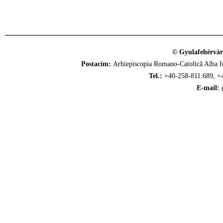
© Gyulafehérvár
Postacím:
Arhiepiscopia Romano-Catolică Alba Iu
Tel.:
+40-258-811.689, +
E-mail: