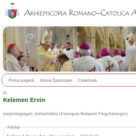
Jump to navigation
Prima pagină
Istoria Episcopiei
Catedrala
Ft.
Kelemen Ervin
templomigazgató
, kórházlelkész
(Esztergom-Budapesti Főegyházmegye)
Adatlap