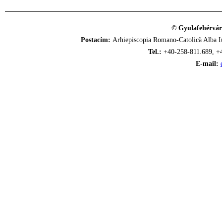
© Gyulafehérvár
Postacím:
Arhiepiscopia Romano-Catolică Alba Iu
Tel.:
+40-258-811.689, +
E-mail: