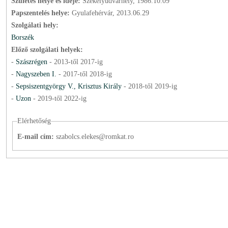
Születés helye és ideje:
Székelyudvarhely, 1986.10.09
Papszentelés helye:
Gyulafehérvár, 2013.06.29
Szolgálati hely:
Borszék
Előző szolgálati helyek:
-
Szászrégen
-
2013
-től
2017
-ig
-
Nagyszeben I.
-
2017
-től
2018
-ig
-
Sepsiszentgyörgy V., Krisztus Király
-
2018
-től
2019
-ig
-
Uzon
-
2019
-től
2022
-ig
Elérhetőség
E-mail cím:
szabolcs.elekes@romkat.ro