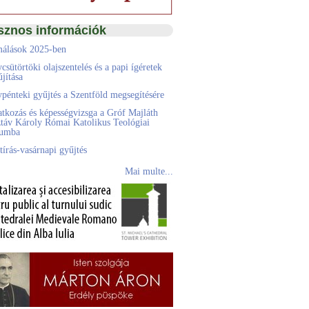
sznos információk
álások 2025-ben
csütörtöki olajszentelés és a papi ígéretek
jítása
pénteki gyűjtés a Szentföld megsegítésére
atkozás és képességvizsga a Gróf Majláth
táv Károly Római Katolikus Teológiai
eumba
tírás-vasárnapi gyűjtés
Mai multe...