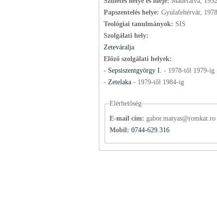
Születés helye és ideje:
Madéfalva, 1952
Papszentelés helye:
Gyulafehérvár, 197
Teológiai tanulmányok:
SIS
Szolgálati hely:
Zeteváralja
Előző szolgálati helyek:
-
Sepsiszentgyörgy I.
-
1978
-től
1979
-ig
-
Zetelaka
-
1979
-től
1984
-ig
Elérhetőség
E-mail cím:
gabor.matyas@romkat.ro
Mobil:
0744-629.316