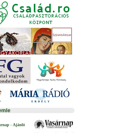
emle
árnap - Ajánló