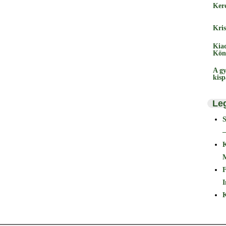
Ker
Kris
Kia
Kön
A gy
kis
Le
–
F
I
K