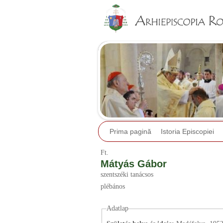
Prima pagină
Istoria Episcopiei
Ft.
Mátyás Gábor
szentszéki tanácsos
plébános
Adatlap