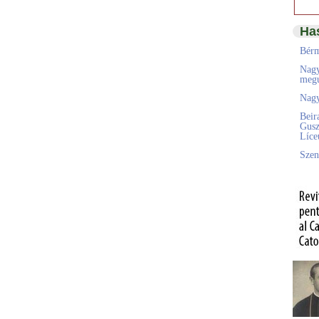
Ha
Bérm
Nagy
megú
Nagy
Beir
Gusz
Líc
Szen