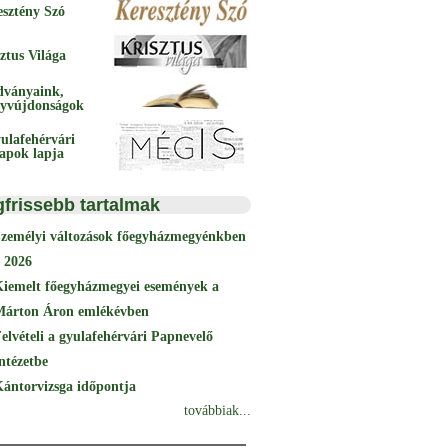
esztény Szó
ztus Világa
dványaink,
yvújdonságok
ulafehérvári
papok lapja
gfrissebb tartalmak
Személyi változások főegyházmegyénkben
 2026
Kiemelt főegyházmegyei események a
Márton Áron emlékévben
elvételi a gyulafehérvári Papnevelő
ntézetbe
ántorvizsga időpontja
továbbiak...