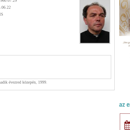
1960.07.29
6.06.22
IS
madik évezred közepén, 1999.