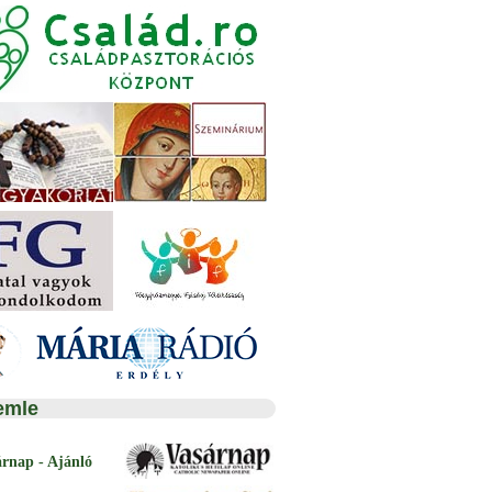
emle
árnap - Ajánló