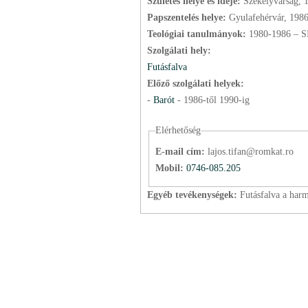
Születés helye és ideje:
Székelyvarság, 
Papszentelés helye:
Gyulafehérvár, 198
Teológiai tanulmányok:
1980-1986 – S
Szolgálati hely:
Futásfalva
Előző szolgálati helyek:
-
Barót
-
1986
-től
1990
-ig
Elérhetőség
E-mail cím:
lajos.tifan@romkat.ro
Mobil:
0746-085.205
Egyéb tevékenységek:
Futásfalva a har