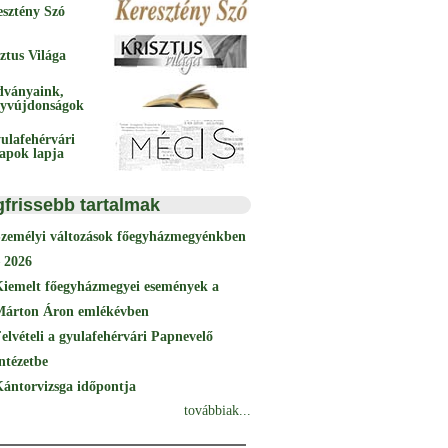
esztény Szó
ztus Világa
dványaink,
yvújdonságok
ulafehérvári
papok lapja
gfrissebb tartalmak
Személyi változások főegyházmegyénkben
 2026
Kiemelt főegyházmegyei események a
Márton Áron emlékévben
elvételi a gyulafehérvári Papnevelő
ntézetbe
ántorvizsga időpontja
továbbiak...