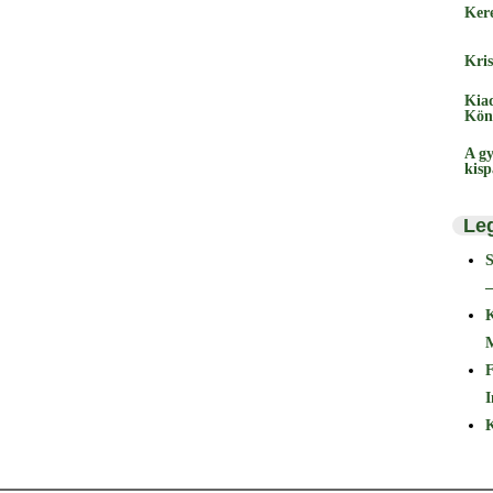
Ker
Kris
Kia
Kön
A gy
kis
Le
–
F
I
K