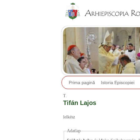
Prima pagină
Istoria Episcopiei
T.
Tifán Lajos
lelkész
Adatlap