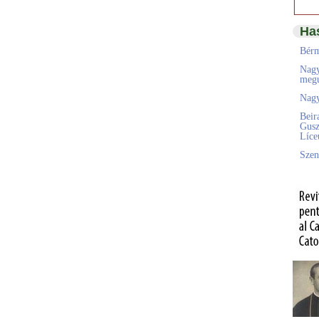
Ha
Bérm
Nagy
megú
Nagy
Beir
Gusz
Líc
Szen