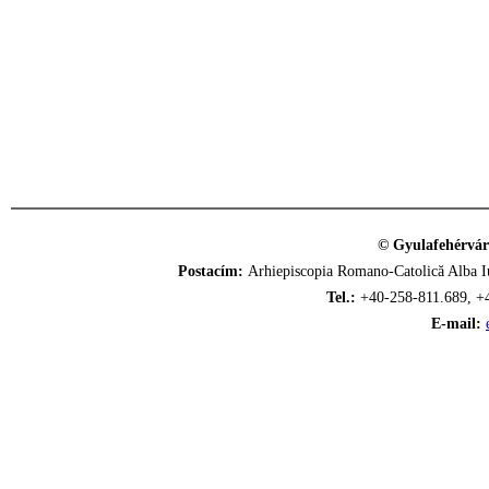
© Gyulafehérvár
Postacím:
Arhiepiscopia Romano-Catolică Alba Iu
Tel.:
+40-258-811.689, +
E-mail: