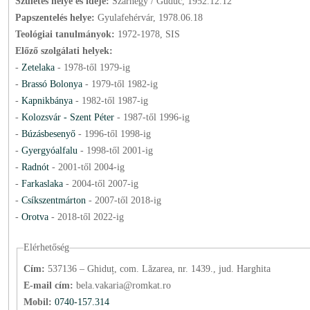
Születés helye és ideje:
Szárhegy / Güdüc, 1952.12.12
Papszentelés helye:
Gyulafehérvár, 1978.06.18
Teológiai tanulmányok:
1972-1978, SIS
Előző szolgálati helyek:
-
Zetelaka
-
1978
-től
1979
-ig
-
Brassó Bolonya
-
1979
-től
1982
-ig
-
Kapnikbánya
-
1982
-től
1987
-ig
-
Kolozsvár - Szent Péter
-
1987
-től
1996
-ig
-
Búzásbesenyő
-
1996
-től
1998
-ig
-
Gyergyóalfalu
-
1998
-től
2001
-ig
-
Radnót
-
2001
-től
2004
-ig
-
Farkaslaka
-
2004
-től
2007
-ig
-
Csíkszentmárton
-
2007
-től
2018
-ig
-
Orotva
-
2018
-től
2022
-ig
Elérhetőség
Cím:
537136 – Ghiduț, com. Lăzarea, nr. 1439., jud. Harghita
E-mail cím:
bela.vakaria@romkat.ro
Mobil:
0740-157.314