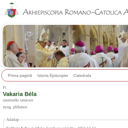
Jump to navigation
Prima pagină
Istoria Episcopiei
Catedrala
Ft.
Vakaria Béla
szentszéki tanácsos
nyug. plébános
Adatlap