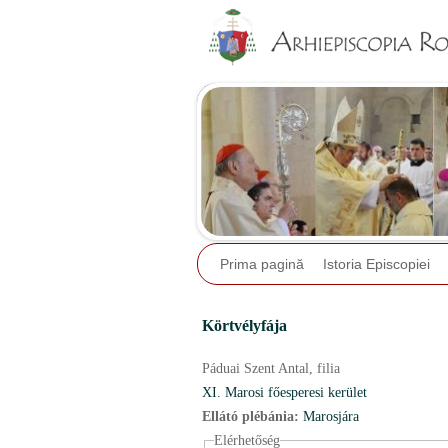
Prima pagină
Istoria Episcopiei
Körtvélyfája
Páduai Szent Antal,
filia
XI. Marosi főesperesi kerület
Ellátó plébánia:
Marosjára
Elérhetőség