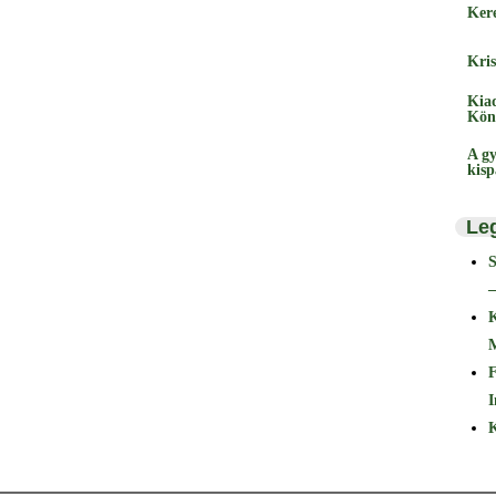
Ker
Kris
Kia
Kön
A gy
kis
Le
–
F
I
K