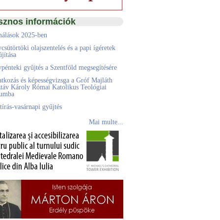
sznos információk
álások 2025-ben
csütörtöki olajszentelés és a papi ígéretek
jítása
pénteki gyűjtés a Szentföld megsegítésére
atkozás és képességvizsga a Gróf Majláth
táv Károly Római Katolikus Teológiai
eumba
tírás-vasárnapi gyűjtés
Mai multe...