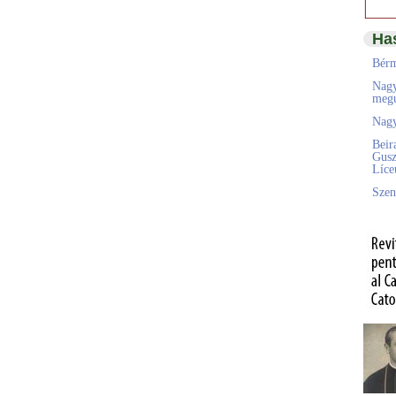
Ha
Bérm
Nagy
megú
Nagy
Beir
Gusz
Líc
Szen