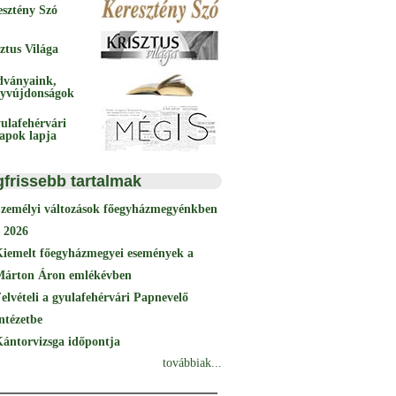
esztény Szó
ztus Világa
dványaink,
yvújdonságok
ulafehérvári
papok lapja
gfrissebb tartalmak
Személyi változások főegyházmegyénkben
 2026
Kiemelt főegyházmegyei események a
Márton Áron emlékévben
elvételi a gyulafehérvári Papnevelő
ntézetbe
ántorvizsga időpontja
továbbiak...