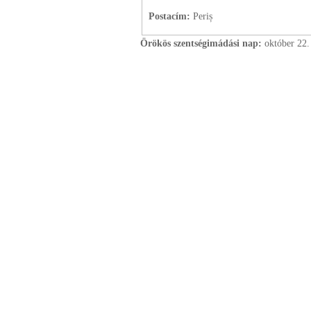
Postacím:
Periș
Örökös szentségimádási nap:
október
22.