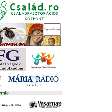
emle
árnap - Ajánló