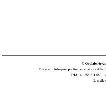
© Gyulafehérvár
Postacím:
Arhiepiscopia Romano-Catolică Alba Iu
Tel.:
+40-258-811.689, +
E-mail: