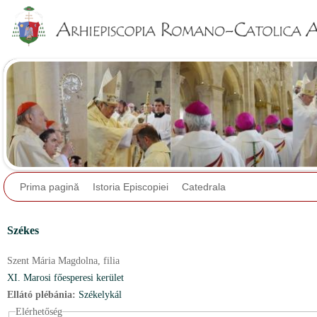
Jump to navigation
Prima pagină
Istoria Episcopiei
Catedrala
Székes
Szent Mária Magdolna,
filia
XI. Marosi főesperesi kerület
Ellátó plébánia:
Székelykál
Elérhetőség