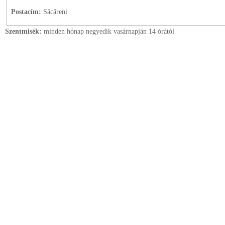
Postacím:
Săcăreni
Szentmisék:
minden hónap negyedik vasárnapján 14 órától