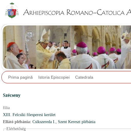
Jump to navigation
Prima pagină
Istoria Episcopiei
Catedrala
Szécseny
filia
XIII. Felcsíki főesperesi kerület
Ellátó plébánia:
Csíkszereda I., Szent Kereszt plébánia
Elérhetőség