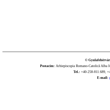
© Gyulafehérvár
Postacím:
Arhiepiscopia Romano-Catolică Alba Iu
Tel.:
+40-258-811.689, +
E-mail: