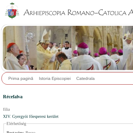
Jump to navigation
Prima pagină
Istoria Episcopiei
Catedrala
Récefalva
filia
XIV. Gyergyói főesperesi kerület
Elérhetőség
Postacím:
Recea