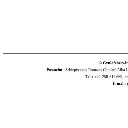
© Gyulafehérvár
Postacím:
Arhiepiscopia Romano-Catolică Alba Iu
Tel.:
+40-258-811.689, +
E-mail: