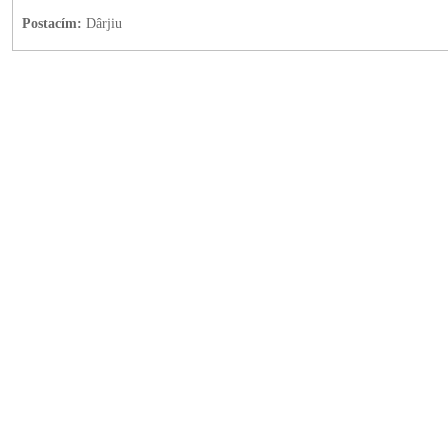
Postacím:
Dârjiu