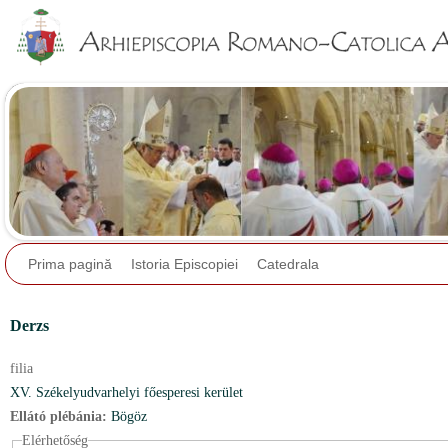
Jump to navigation
Prima pagină
Istoria Episcopiei
Catedrala
Derzs
filia
XV. Székelyudvarhelyi főesperesi kerület
Ellátó plébánia:
Bögöz
Elérhetőség