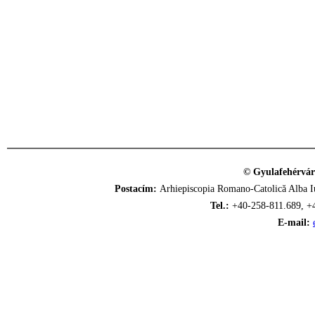
© Gyulafehérvár
Postacím:
Arhiepiscopia Romano-Catolică Alba Iu
Tel.:
+40-258-811.689, +
E-mail: