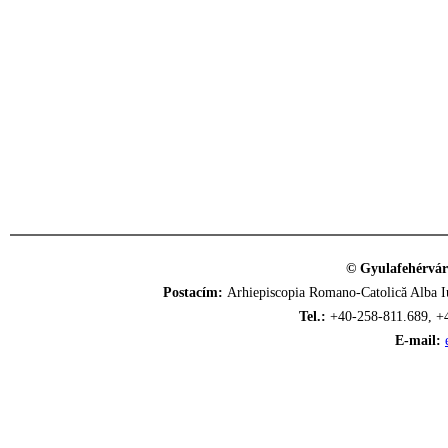
© Gyulafehérvár
Postacím:
Arhiepiscopia Romano-Catolică Alba Iu
Tel.:
+40-258-811.689, +
E-mail: