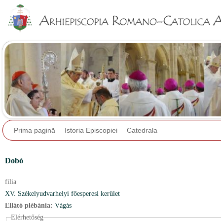
Jump to navigation
Prima pagină
Istoria Episcopiei
Catedrala
Dobó
filia
XV. Székelyudvarhelyi főesperesi kerület
Ellátó plébánia:
Vágás
Elérhetőség