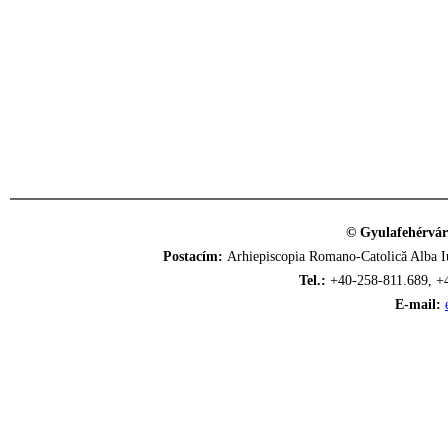
© Gyulafehérvár
Postacím:
Arhiepiscopia Romano-Catolică Alba Iu
Tel.:
+40-258-811.689, +
E-mail: