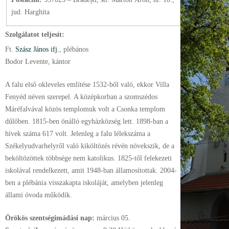
jud. Harghita
Szolgálatot teljesít:
Ft.
Szász János ifj.
, plébános
Bodor Levente, kántor
A falu első okleveles említése 1532-ből való, ekkor Villa
Fenyéd néven szerepel. A középkorban a szomszédos
Máréfalvával közös templomuk volt a Csonka templom
dűlőben. 1815-ben önálló egyházközség lett. 1898-ban a
hívek száma 617 volt. Jelenleg a falu lélekszáma a
Székelyudvarhelyről való kiköltözés révén növekszik, de a
beköltözöttek többsége nem katolikus. 1825-től felekezeti
iskolával rendelkezett, amit 1948-ban államosítottak. 2004-
ben a plébánia visszakapta iskoláját, amelyben jelenleg
állami óvoda működik.
Örökös szentségimádási nap:
március
05.