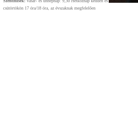
Szentmisék:
vasár- és ünnepnap: 9,30 Hétköznap kedden és
csütörtökön 17 óra/18 óra, az évszaknak megfelelően