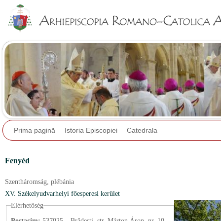
Jump to navigation
Prima pagină
Istoria Episcopiei
Catedrala
Fenyéd
Szentháromság,
plébánia
XV. Székelyudvarhelyi főesperesi kerület
Elérhetőség
Postacím:
537025 – Brădești, str. Márton Áron, nr. 10.,