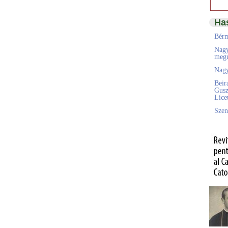
Ha
Bérm
Nagy
megú
Nagy
Beir
Gusz
Líc
Szen