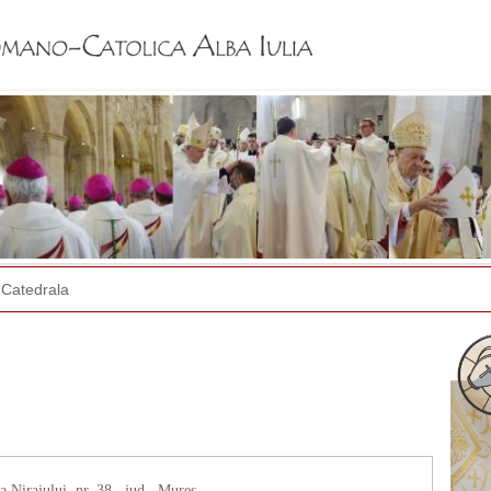
Jump to navigation
Catedrala
Nirajului, nr. 38., jud . Mureș