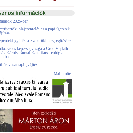
sznos információk
álások 2025-ben
csütörtöki olajszentelés és a papi ígéretek
jítása
pénteki gyűjtés a Szentföld megsegítésére
atkozás és képességvizsga a Gróf Majláth
táv Károly Római Katolikus Teológiai
eumba
tírás-vasárnapi gyűjtés
Mai multe...