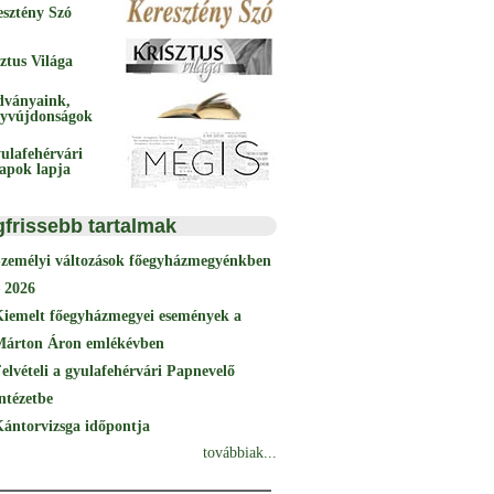
esztény Szó
ztus Világa
dványaink,
yvújdonságok
ulafehérvári
papok lapja
gfrissebb tartalmak
Személyi változások főegyházmegyénkben
 2026
Kiemelt főegyházmegyei események a
Márton Áron emlékévben
elvételi a gyulafehérvári Papnevelő
ntézetbe
ántorvizsga időpontja
továbbiak...