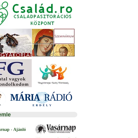
emle
árnap - Ajánló