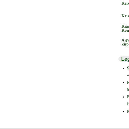
Ker
Kris
Kia
Kön
A gy
kis
Le
–
F
I
K