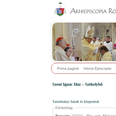
Prima pagină
Istoria Episcopiei
Szent Ignác Ház – Székelybő
Tanulmányi házak és központok
Elérhetőség
Postacím:
547411 – Beu, com. Miercurea 