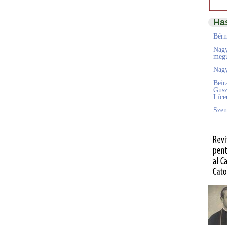
Ha
Bérm
Nagy
megú
Nagy
Beir
Gusz
Líc
Szen