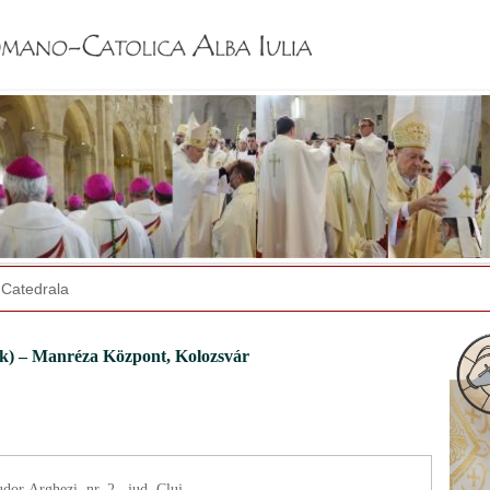
Jump to navigation
Catedrala
ok) – Manréza Központ, Kolozsvár
dor Arghezi, nr. 2., jud. Cluj