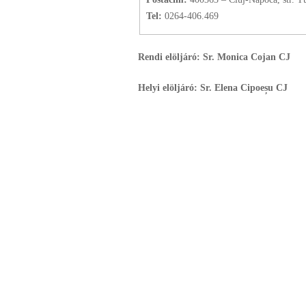
Tel:
0264-406.469
Rendi elöljáró: Sr. Monica Cojan CJ
Helyi elöljáró: Sr. Elena Cipoeșu CJ