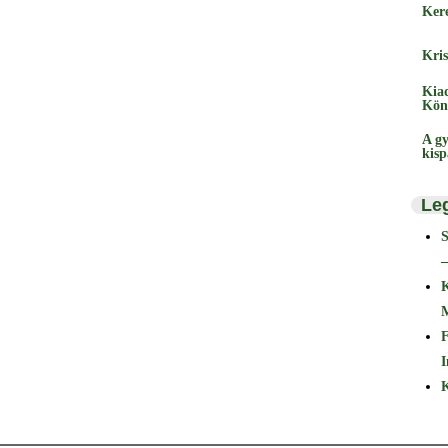
Ker
Kris
Kia
Kön
A gy
kis
Le
–
F
I
K