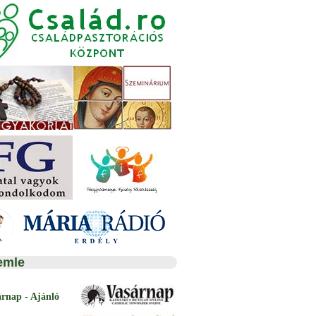
emle
árnap - Ajánló