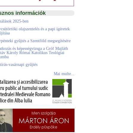
sznos információk
álások 2025-ben
csütörtöki olajszentelés és a papi ígéretek
jítása
pénteki gyűjtés a Szentföld megsegítésére
atkozás és képességvizsga a Gróf Majláth
táv Károly Római Katolikus Teológiai
eumba
tírás-vasárnapi gyűjtés
Mai multe...