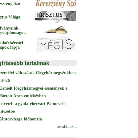
esztény Szó
ztus Világa
dványaink,
yvújdonságok
ulafehérvári
papok lapja
gfrissebb tartalmak
Személyi változások főegyházmegyénkben
 2026
Kiemelt főegyházmegyei események a
Márton Áron emlékévben
elvételi a gyulafehérvári Papnevelő
ntézetbe
ántorvizsga időpontja
továbbiak...