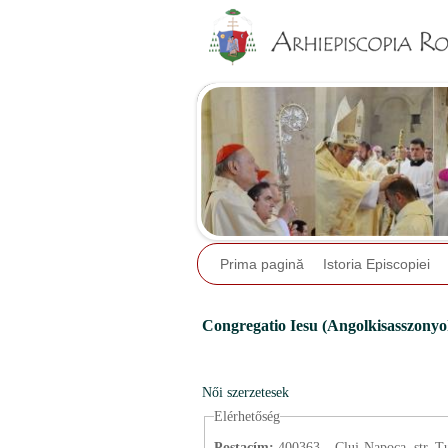
Prima pagină
Istoria Episcopiei
Congregatio Iesu (Angolkisasszony
Női szerzetesek
Elérhetőség
Postacím:
400363 – Cluj-Napoca, str. Tu