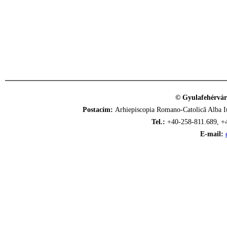
© Gyulafehérvár
Postacím:
Arhiepiscopia Romano-Catolică Alba Iu
Tel.:
+40-258-811.689, +
E-mail: