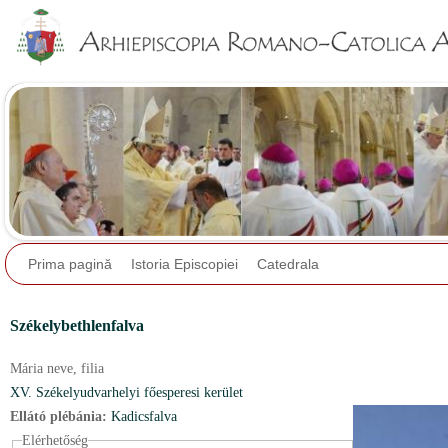
Jump to navigation
Prima pagină
Istoria Episcopiei
Catedrala
Székelybethlenfalva
Mária neve,
filia
XV. Székelyudvarhelyi főesperesi kerület
Ellátó plébánia:
Kadicsfalva
Elérhetőség