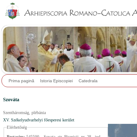
Jump to navigation
Prima pagină
Istoria Episcopiei
Catedrala
Szováta
Szentháromság,
plébánia
XV. Székelyudvarhelyi főesperesi kerület
Elérhetőség
Postacím:
545500 – Sovata, str. Bisericii, nr. 28., jud.