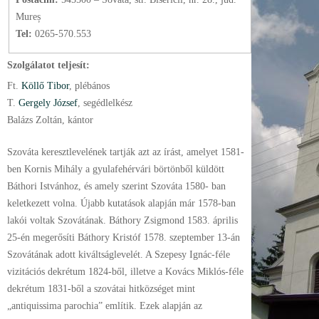
Mureș
Tel:
0265-570.553
Szolgálatot teljesít:
Ft.
Köllő Tibor
, plébános
T.
Gergely József
, segédlelkész
Balázs Zoltán, kántor
Szováta keresztlevelének tartják azt az írást, amelyet 1581-
ben Kornis Mihály a gyulafehérvári börtönből küldött
Báthori Istvánhoz, és amely szerint Szováta 1580- ban
keletkezett volna. Újabb kutatások alapján már 1578-ban
lakói voltak Szovátának. Báthory Zsigmond 1583. április
25-én megerősíti Báthory Kristóf 1578. szeptember 13-án
Szovátának adott kiváltságlevelét. A Szepesy Ignác-féle
vizitációs dekrétum 1824-ből, illetve a Kovács Miklós-féle
dekrétum 1831-ből a szovátai hitközséget mint
„antiquissima parochia” említik. Ezek alapján az