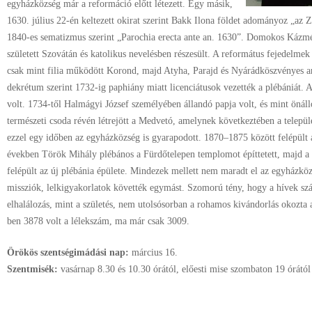
egyházközség már a reformáció előtt létezett. Egy másik,
1630. július 22-én keltezett okirat szerint Bakk Ilona földet adományoz „az 
1840-es sematizmus szerint „Parochia erecta ante an. 1630”. Domokos Kázm
született Szovátán és katolikus nevelésben részesült. A református fejedelme
csak mint filia működött Korond, majd Atyha, Parajd és Nyárádköszvényes a
dekrétum szerint 1732-ig paphiány miatt licenciátusok vezették a plébániát. 
volt. 1734-től Halmágyi József személyében állandó papja volt, és mint öná
természeti csoda révén létrejött a Medvetó, amelynek következtében a települ
ezzel egy időben az egyházközség is gyarapodott. 1870–1875 között felépült
években Török Mihály plébános a Fürdőtelepen templomot építtetett, majd a 
felépült az új plébánia épülete. Mindezek mellett nem maradt el az egyházkö
missziók, lelkigyakorlatok követték egymást. Szomorú tény, hogy a hívek sz
elhalálozás, mint a születés, nem utolsósorban a rohamos kivándorlás okozta
ben 3878 volt a lélekszám, ma már csak 3009.
Örökös szentségimádási nap:
március
16.
Szentmisék:
vasárnap 8.30 és 10.30 órától, előesti mise szombaton 19 órától 