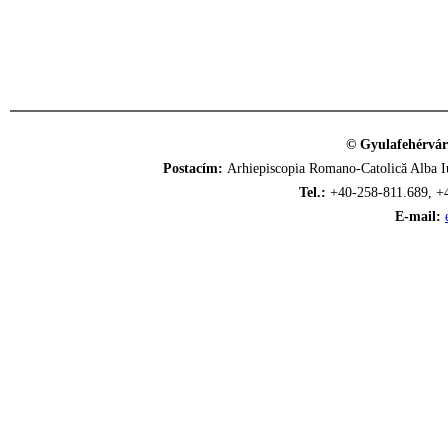
© Gyulafehérvár
Postacím:
Arhiepiscopia Romano-Catolică Alba Iu
Tel.:
+40-258-811.689, +
E-mail: