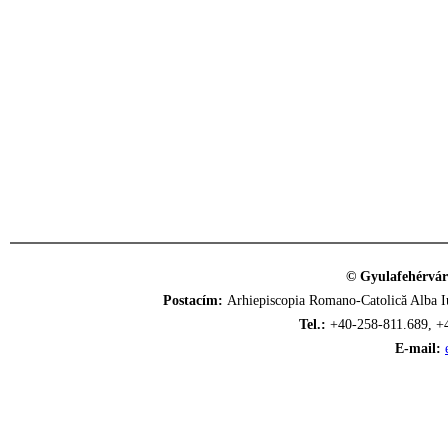
© Gyulafehérvár
Postacím:
Arhiepiscopia Romano-Catolică Alba Iu
Tel.:
+40-258-811.689, +
E-mail: