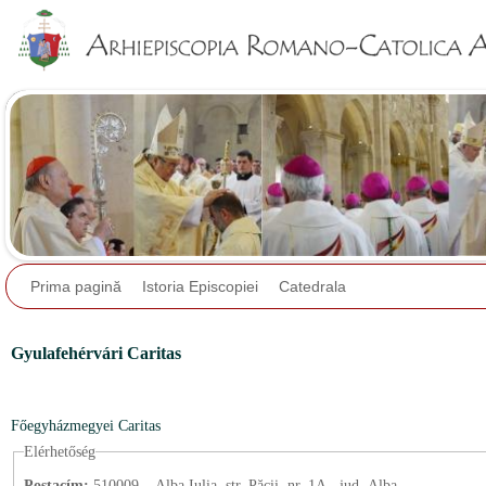
Jump to navigation
Prima pagină
Istoria Episcopiei
Catedrala
Gyulafehérvári Caritas
Főegyházmegyei Caritas
Elérhetőség
Postacím:
510009 – Alba Iulia, str. Păcii, nr. 1A., jud. Alba