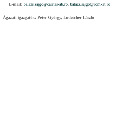
E-mail:
balazs.sajgo@caritas-ab.ro
,
b
alazs.sajgo@romkat.ro
Ágazati igazgatók: Péter György, Ludescher László