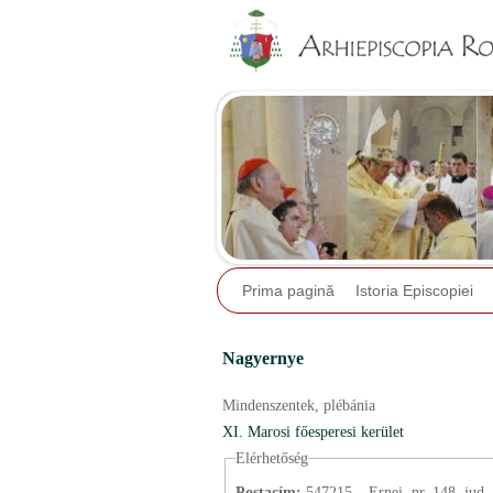
Prima pagină
Istoria Episcopiei
Nagyernye
Mindenszentek,
plébánia
XI. Marosi főesperesi kerület
Elérhetőség
Postacím:
547215 – Ernei, nr. 148, jud.