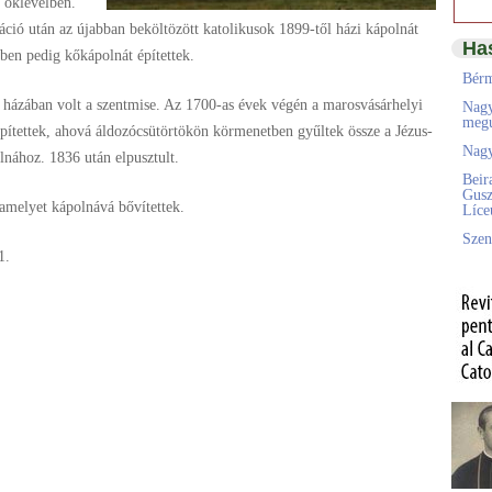
 oklevélben.
ció után az újabban beköltözött katolikusok 1899-től házi kápolnát
Ha
ben pedig kőkápolnát építettek.
Bérm
s házában volt a szentmise. Az 1700-as évek végén a marosvásárhelyi
Nagy
megú
építettek, ahová áldozócsütörtökön körmenetben gyűltek össze a Jézus-
Nagy
lnához. 1836 után elpusztult.
Beir
Gusz
amelyet kápolnává bővítettek.
Líc
Szen
1.