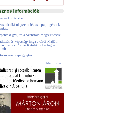
sznos információk
álások 2025-ben
csütörtöki olajszentelés és a papi ígéretek
jítása
pénteki gyűjtés a Szentföld megsegítésére
atkozás és képességvizsga a Gróf Majláth
táv Károly Római Katolikus Teológiai
eumba
tírás-vasárnapi gyűjtés
Mai multe...