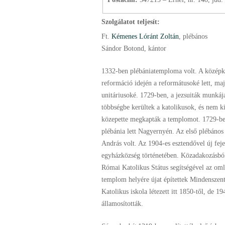
Szolgálatot teljesít:
Ft.
Kémenes Lóránt Zoltán
, plébános
Sándor Botond, kántor
1332-ben plébániatemploma volt. A közép
reformáció idején a reformátusoké lett, ma
unitáriusoké. 1729-ben, a jezsuiták munkáj
többségbe kerültek a katolikusok, és nem ki
közepette megkapták a templomot. 1729-ben
plébánia lett Nagyernyén. Az első plébános
András volt. Az 1904-es esztendővel új feje
egyházközség történetében. Közadakozásból
Római Katolikus Státus segítségével az om
templom helyére újat építettek Mindenszente
Katolikus iskola létezett itt 1850-től, de 1
államosították.