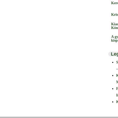
Ker
Kris
Kia
Kön
A gy
kis
Le
–
F
I
K