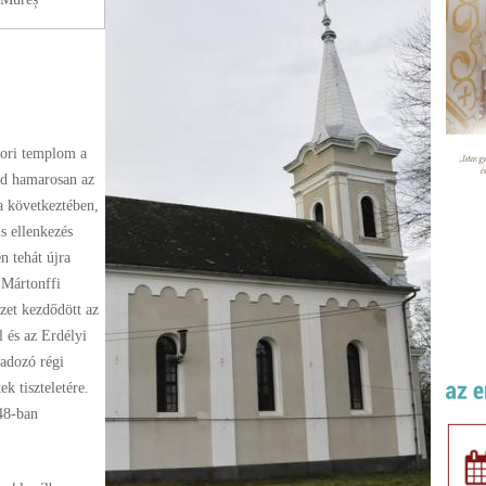
kori templom a
jd hamarosan az
a következtében,
s ellenkezés
 tehát újra
 Mártonffi
zet kezdődött az
 és az Erdélyi
ladozó régi
k tiszteletére.
948-ban