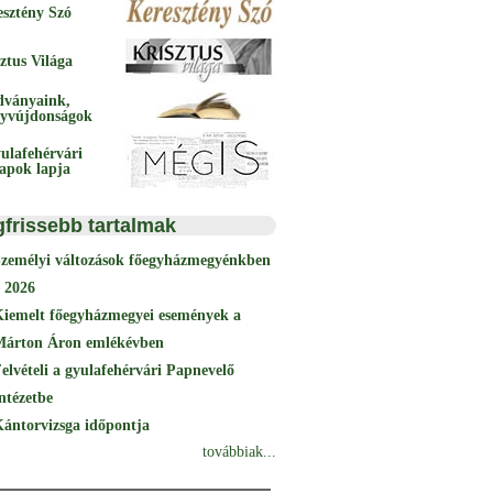
esztény Szó
ztus Világa
dványaink,
yvújdonságok
ulafehérvári
papok lapja
gfrissebb tartalmak
Személyi változások főegyházmegyénkben
 2026
Kiemelt főegyházmegyei események a
Márton Áron emlékévben
elvételi a gyulafehérvári Papnevelő
ntézetbe
ántorvizsga időpontja
továbbiak...