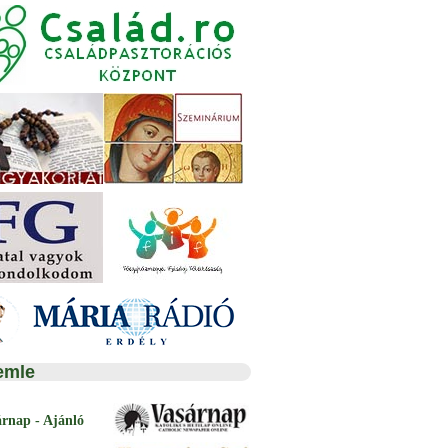
emle
árnap - Ajánló