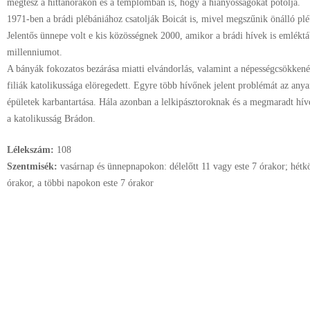
megtesz a hittanórákon és a templomban is, hogy a hiányosságokat pótolja.
1971-ben a brádi plébániához csatolják Boicát is, mivel megszűnik önálló plé
Jelentős ünnepe volt e kis közösségnek 2000, amikor a brádi hívek is emléktá
millenniumot.
A bányák fokozatos bezárása miatti elvándorlás, valamint a népességcsökkené
filiák katolikussága elöregedett. Egyre több hívőnek jelent problémát az any
épületek karbantartása. Hála azonban a lelkipásztoroknak és a megmaradt híve
a katolikusság Brádon.
Lélekszám:
108
Szentmisék:
vasárnap és ünnepnapokon: délelőtt 11 vagy este 7 órakor; hét
órakor, a többi napokon este 7 órakor