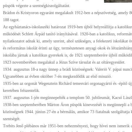
püspök végezte a szentségkiszolgáltatást.
Brádon és Kristyoron egyaránt megalakult 1912-ben a népszövetség, amely 80 
188 tagot.
Az egyháztanács-iskolaszéki határozat 1919-ben újból helyreállítja a katoliku
működését Schlett Árpád tanító irányításával. 1920-ban a katolikus, reformát
nyilatkozatot adnak ki, amely szerint, ahol szükséges, a felekezeti iskolákat ö
és református iskolát érinti az ügy, természetesen anyagi okok és létszámhián
iskolába járnak a katolikus gyerekek is, de 1921 szeptemberére újból működik
1923 novemberében megalakul a Jézus Szíve társulat és az oltáregyesület.
1934. augusztus 18-a nagy ünnep a brádi közösségnek: Valeriö V. pápai nunciu
Ugyanebben az évben október 7-én megkezdődik az első misszió.
1935-ben az orgonát Wegenztein Richárd temesvári orgonagyártó és -építő ú
keretében felszentelik.
1937. augusztus 1-jén megünnepelték a templom 50. jubileumát, Kacsó László
1938-ben szeptemberében Márton Áron püspök kinevezését is megünnepli a b
közösségnek 1944. június 27-én a bérmálás, amikor 73 fiatalnak szolgáltatj
szentségét.
Trebits Jenő plébános már 1951-ben nehezményezi, hogy hívei nem ismerik a