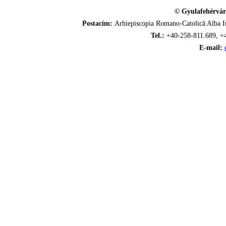
© Gyulafehérvár
Postacím:
Arhiepiscopia Romano-Catolică Alba Iu
Tel.:
+40-258-811.689, +
E-mail: