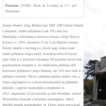
Postacím:
335200 – Brad, str. Liceului, nr. 5-7., jud.
Hunedoara
Annak ellenére, hogy Brádon már 1882–1887 között felépül
a templom, önálló plébániává csak 1911-ben lesz.
Mindeddig a kőrösbányai ferences kolostor filiája Brád és
Kristyor is. 1910. december 31-én Gróf Mailáth Gusztáv
Károly püspök a távolság és a hívek nagy száma miatt
önálló plébániai rangra emeli, hozzákapcsolva Kristyort
mint filiát és a környező falvakban élő katolikus hívek lelki
gondozásának feladatát is. Az önállósított plébánia első
kinevezett plébánosa Csányi Kálmán, aki 1911-ben vette át a
plébánia vezetését. Mivel a plébánia épülete szűkös volt, a
Státus segítségével és a hívek adományaiból új plébániát
építenek, s egyben restaurálják a templomot is.
1912. szeptember 25-én tartották az első bérmálást, amikor
98 katolikus részesült a bérmálás szentségében. Mivel
Mailáth püspök betegeskedett, dr. Fészer Antal nagyváradi