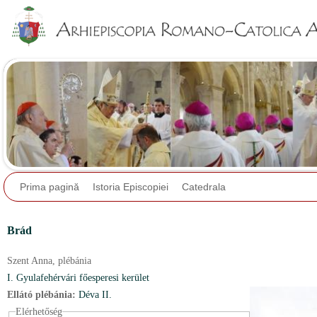
Jump to navigation
Prima pagină
Istoria Episcopiei
Catedrala
Brád
Szent Anna,
plébánia
I. Gyulafehérvári főesperesi kerület
Ellátó plébánia:
Déva II.
Elérhetőség