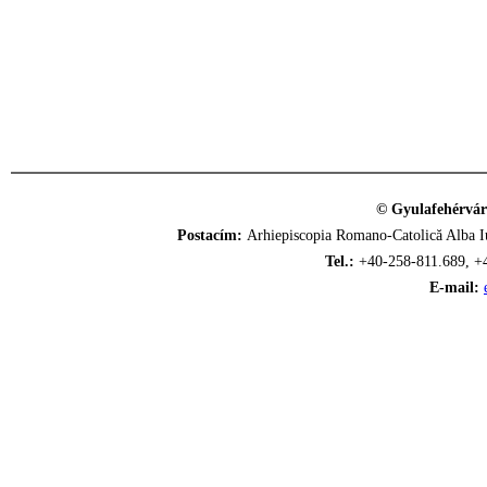
© Gyulafehérvár
Postacím:
Arhiepiscopia Romano-Catolică Alba Iu
Tel.:
+40-258-811.689, +
E-mail: