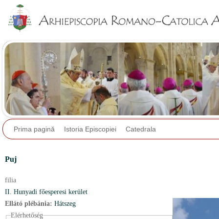
Jump to navigation
Prima pagină
Istoria Episcopiei
Catedrala
Puj
filia
II. Hunyadi főesperesi kerület
Ellátó plébánia:
Hátszeg
Elérhetőség