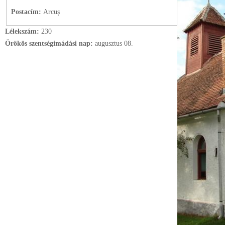
Postacím:
Arcuș
Lélekszám:
230
Örökös szentségimádási nap:
augusztus
08.