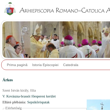
Jump to navigation
Prima pagină
Istoria Episcopiei
Catedrala
Árkos
Szent István király,
filia
V. Kovászna-brassói főesperesi kerület
Ellátó plébánia:
Sepsikőröspatak
Elérhetőség