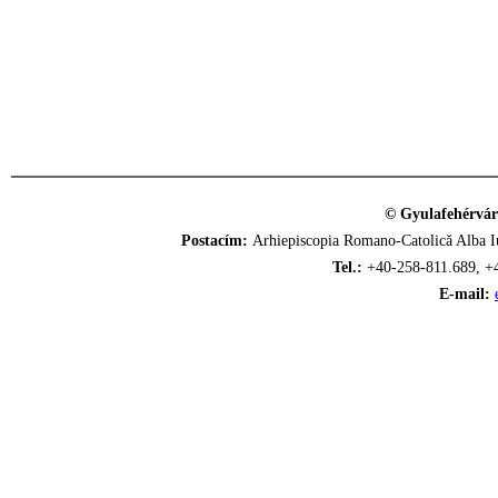
© Gyulafehérvár
Postacím:
Arhiepiscopia Romano-Catolică Alba Iu
Tel.:
+40-258-811.689, +
E-mail: