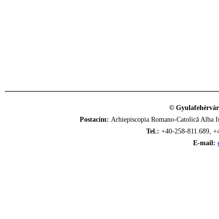
© Gyulafehérvár
Postacím:
Arhiepiscopia Romano-Catolică Alba Iu
Tel.:
+40-258-811.689, +
E-mail: