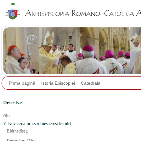
Jump to navigation
Prima pagină
Istoria Episcopiei
Catedrala
Derestye
filia
V. Kovászna-brassói főesperesi kerület
Elérhetőség
Postacím:
Dârste