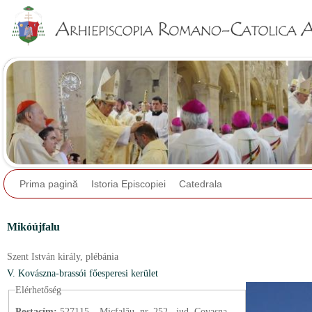
Jump to navigation
Prima pagină
Istoria Episcopiei
Catedrala
Mikóújfalu
Szent István király,
plébánia
V. Kovászna-brassói főesperesi kerület
Elérhetőség
Postacím:
527115 – Micfalău, nr. 252., jud. Covasna