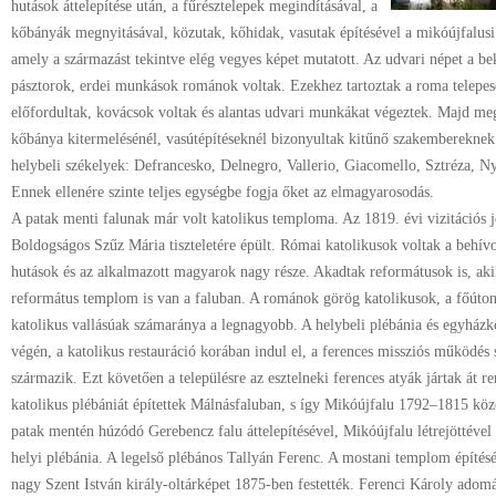
hutások áttelepítése után, a fűrésztelepek megindításával, a
kőbányák megnyitásával, közutak, kőhidak, vasutak építésével a mikóújfalus
amely a származást tekintve elég vegyes képet mutatott. Az udvari népet a be
pásztorok, erdei munkások románok voltak. Ezekhez tartoztak a roma telepes
előfordultak, kovácsok voltak és alantas udvari munkákat végeztek. Majd megj
kőbánya kitermelésénél, vasútépítéseknél bizonyultak kitűnő szakembereknek.
helybeli székelyek: Defrancesko, Delnegro, Vallerio, Giacomello, Sztréza, N
Ennek ellenére szinte teljes egységbe fogja őket az elmagyarosodás.
A patak menti falunak már volt katolikus temploma. Az 1819. évi vizitációs 
Boldogságos Szűz Mária tiszteletére épült. Római katolikusok voltak a behívo
hutások és az alkalmazott magyarok nagy része. Akadtak reformátusok is, aki
református templom is van a faluban. A románok görög katolikusok, a főút
katolikus vallásúak számaránya a legnagyobb. A helybeli plébánia és egyházkö
végén, a katolikus restauráció korában indul el, a ferences missziós működés
származik. Ezt követően a településre az esztelneki ferences atyák jártak át r
katolikus plébániát építettek Málnásfaluban, s így Mikóújfalu 1792–1815 közöt
patak mentén húzódó Gerebencz falu áttelepítésével, Mikóújfalu létrejöttéve
helyi plébánia. A legelső plébános Tallyán Ferenc. A mostani templom építését
nagy Szent István király-oltárképet 1875-ben festették. Ferenci Károly adomá