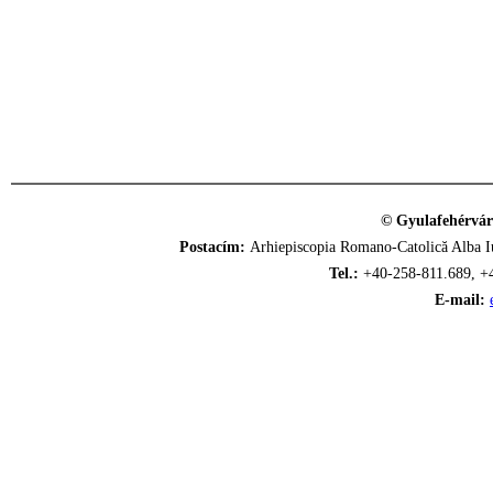
© Gyulafehérvár
Postacím:
Arhiepiscopia Romano-Catolică Alba Iu
Tel.:
+40-258-811.689, +
E-mail: