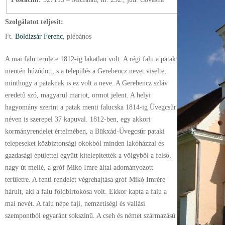
Szolgálatot teljesít:
Ft.
Boldizsár Ferenc
, plébános
A mai falu területe 1812-ig lakatlan volt. A régi falu a patak
mentén húzódott, s a település a Gerebencz nevet viselte,
minthogy a pataknak is ez volt a neve. A Gerebencz szláv
eredetű szó, magyarul martot, ormot jelent. A helyi
hagyomány szerint a patak menti falucska 1814-ig Üvegcsűr
néven is szerepel 37 kapuval. 1812-ben, egy akkori
kormányrendelet értelmében, a Bükxád-Üvegcsűr pataki
telepeseket közbiztonsági okokból minden lakóházzal és
gazdasági épülettel együtt kitelepítették a völgyből a felső,
nagy út mellé, a gróf Mikó Imre által adományozott
területre. A fenti rendelet végrehajtása gróf Mikó Imrére
hárult, aki a falu földbirtokosa volt. Ekkor kapta a falu a
mai nevét. A falu népe faji, nemzetiségi és vallási
szempontból egyaránt sokszínű. A cseh és német származású