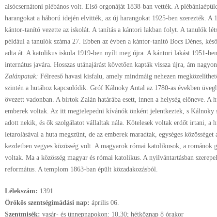
alsócsernátoni plébános volt. Első orgonáját 1838-ban vették. A plébániaépüle
harangokat a háború idején elvitték, az új harangokat 1925-ben szerezték. A 
kántor-tanító vezette az iskolát. A tanítás a kántori lakban folyt. A tanulók l
például a tanulók száma 27. Ebben az évben a kántor-tanító Bocs Dénes, késő
adta át. A katolikus iskola 1919-ben nyílt meg újra. A kántori lakást 1951-be
internátus javára. Hosszas utánajárást követően kapták vissza újra, ám nagyo
Zalánpatak:
Félreeső havasi kisfalu, amely mindmáig nehezen megközelíthet
szintén a hutához kapcsolódik. Gróf Kálnoky Antal az 1780-as években üveghut
övezett vadonban. A birtok Zalán határába esett, innen a helység előneve. A 
emberek voltak. Az itt megtelepedni kívánók önként jelentkeztek, s Kálnoky s
adott nekik, és ők szolgálatot vállaltak nála. Kötelesek voltak erdőt irtani, a
letarolásával a huta megszűnt, de az emberek maradtak, egységes közösséget al
kezdetben vegyes közösség volt. A magyarok római katolikusok, a románok g
voltak. Ma a közösség magyar és római katolikus. A nyilvántartásban szerepe
református. A templom 1863-ban épült közadakozásból.
Lélekszám:
1391
Örökös szentségimádási nap:
április
06.
Szentmisék:
vasár- és ünnepnapokon: 10,30; hétköznap 8 órakor