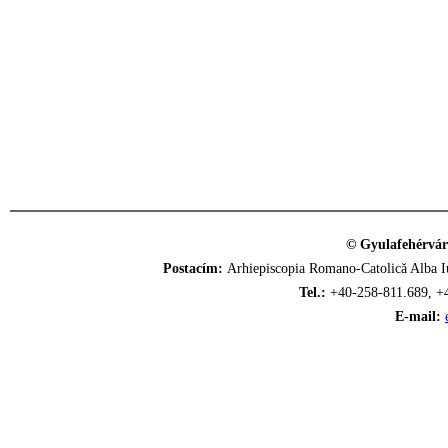
© Gyulafehérvár
Postacím:
Arhiepiscopia Romano-Catolică Alba Iu
Tel.:
+40-258-811.689, +
E-mail: