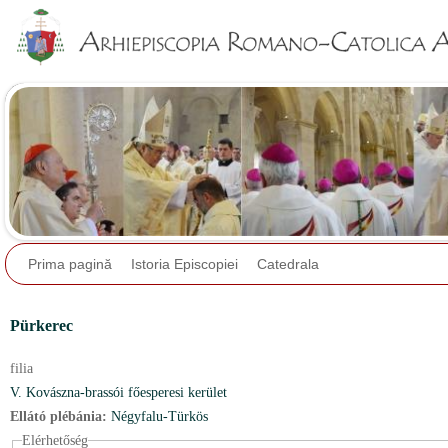
Jump to navigation
Prima pagină
Istoria Episcopiei
Catedrala
Pürkerec
filia
V. Kovászna-brassói főesperesi kerület
Ellátó plébánia:
Négyfalu-Türkös
Elérhetőség