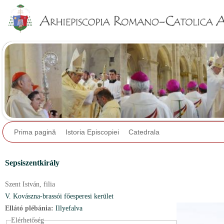
Jump to navigation
Prima pagină
Istoria Episcopiei
Catedrala
Sepsiszentkirály
Szent István,
filia
V. Kovászna-brassói főesperesi kerület
Ellátó plébánia:
Illyefalva
Elérhetőség