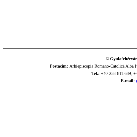
© Gyulafehérvár
Postacím:
Arhiepiscopia Romano-Catolică Alba Iu
Tel.:
+40-258-811.689, +
E-mail: