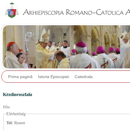
Jump to navigation
Prima pagină
Istoria Episcopiei
Catedrala
Kézdioroszfalu
filia
Elérhetőség
Tel:
Ruseni