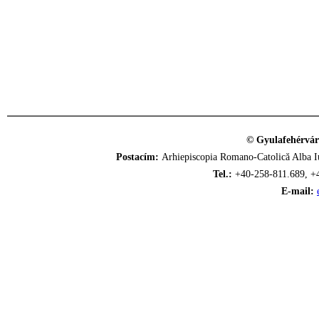
© Gyulafehérvár
Postacím:
Arhiepiscopia Romano-Catolică Alba Iu
Tel.:
+40-258-811.689, +
E-mail: