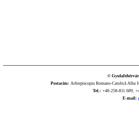
© Gyulafehérvár
Postacím:
Arhiepiscopia Romano-Catolică Alba Iu
Tel.:
+40-258-811.689, +
E-mail: