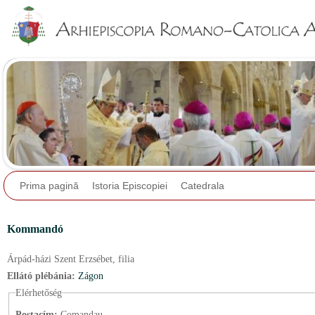
Jump to navigation
Prima pagină
Istoria Episcopiei
Catedrala
Kommandó
Árpád-házi Szent Erzsébet,
filia
Ellátó plébánia:
Zágon
Elérhetőség
Postacím:
Comandau