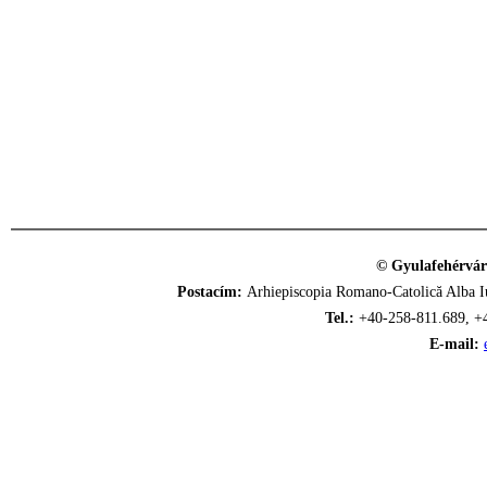
© Gyulafehérvár
Postacím:
Arhiepiscopia Romano-Catolică Alba Iu
Tel.:
+40-258-811.689, +
E-mail: