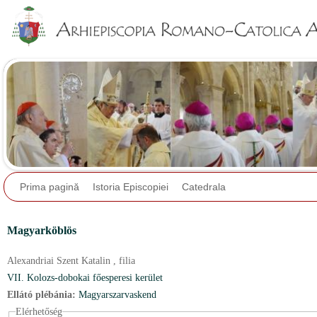
Jump to navigation
Prima pagină
Istoria Episcopiei
Catedrala
Magyarköblös
Alexandriai Szent Katalin ,
filia
VII. Kolozs-dobokai főesperesi kerület
Ellátó plébánia:
Magyarszarvaskend
Elérhetőség