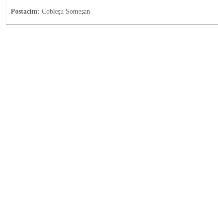
Postacím:
Cobleşu Someşan