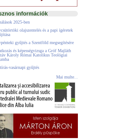
sznos információk
álások 2025-ben
csütörtöki olajszentelés és a papi ígéretek
jítása
pénteki gyűjtés a Szentföld megsegítésére
atkozás és képességvizsga a Gróf Majláth
táv Károly Római Katolikus Teológiai
eumba
tírás-vasárnapi gyűjtés
Mai multe...