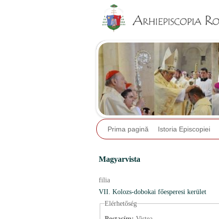
Prima pagină
Istoria Episcopiei
Magyarvista
filia
VII. Kolozs-dobokai főesperesi kerület
Elérhetőség
Postacím:
Viştea