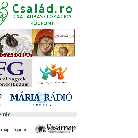
emle
árnap - Ajánló