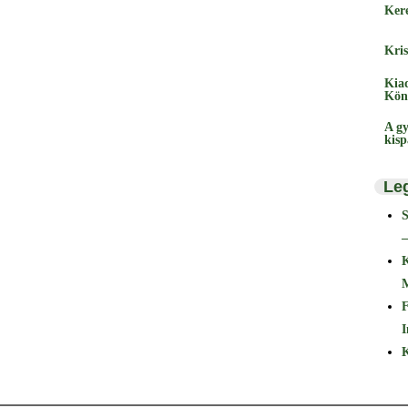
Ker
Kris
Kia
Kön
A gy
kis
Le
–
F
I
K