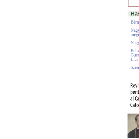
Ha
Bérm
Nagy
megú
Nagy
Beir
Gusz
Líc
Szen