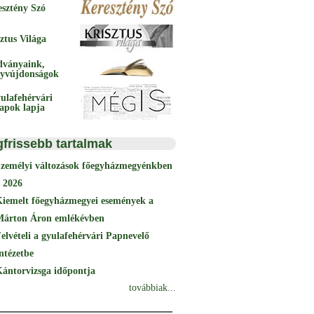
esztény Szó
ztus Világa
dványaink,
yvújdonságok
ulafehérvári
papok lapja
gfrissebb tartalmak
Személyi változások főegyházmegyénkben
 2026
Kiemelt főegyházmegyei események a
Márton Áron emlékévben
elvételi a gyulafehérvári Papnevelő
ntézetbe
ántorvizsga időpontja
továbbiak...