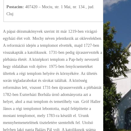
Postacím:
407420 – Mociu, str. 1 Mai, nr. 134., jud.
Cluj
A pápai dézsmakönyvek szerint itt már 1219-ben virágzó
egyházi élet volt. Mochy néven jelentkezik az oklevelekben.
A reformáció idején a templomot elvették, majd 1727-ben
visszakapták a katolikusok. 1731-ben pedig újraszervezték a
plébánia életét. A középkori templom a Pap-hely nevezetű
hegy oldalában volt építve. 1975-ben fenyőcsemetéket
ültettek a régi templom helyére és környékére. Az ültetés
során tégladarabokat és sírokat találtak. A közösség
református lett, viszont 1731-ben újraszervezték a plébániát.
1782-ben Eszterházi Borbála úrnő adományozta azt a
helyet, ahol a mai templom és temetőhely van. Gróf Haller
János a régi templomot lebontotta, majd felépíttette a
mostani templomot, mely 1783-ra készült el. Urunk
mennybemenetelének tiszteletére szentelték fel. Utolsó
helyben lakó papja Balázs Pál volt. A katolikusok száma