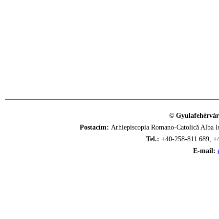
© Gyulafehérvár
Postacím:
Arhiepiscopia Romano-Catolică Alba Iu
Tel.:
+40-258-811.689, +
E-mail: