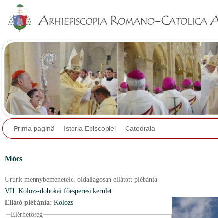
Jump to navigation
Prima pagină
Istoria Episcopiei
Catedrala
Mócs
Urunk mennybemenetele,
oldallagosan ellátott plébánia
VII. Kolozs-dobokai főesperesi kerület
Ellátó plébánia:
Kolozs
Elérhetőség