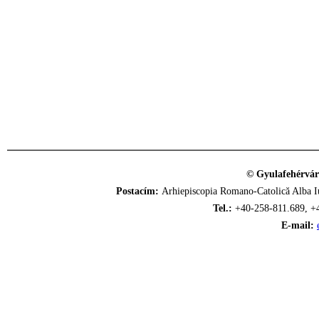
© Gyulafehérvár
Postacím:
Arhiepiscopia Romano-Catolică Alba Iu
Tel.:
+40-258-811.689, +
E-mail: