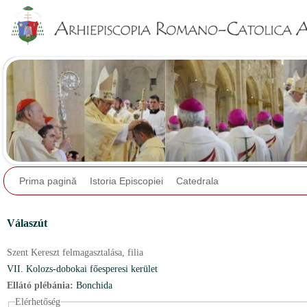
Jump to navigation
Prima pagină
Istoria Episcopiei
Catedrala
Válaszút
Szent Kereszt felmagasztalása,
filia
VII. Kolozs-dobokai főesperesi kerület
Ellátó plébánia:
Bonchida
Elérhetőség