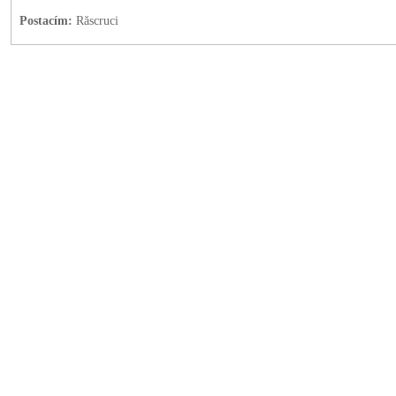
Postacím:
Răscruci