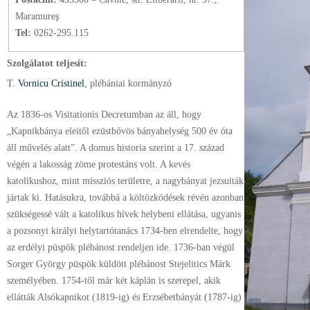
Maramureş
Tel:
0262-295.115
Szolgálatot teljesít:
T.
Vornicu Cristinel
, plébániai kormányzó
Az 1836-os Visitationis Decretumban az áll, hogy
„Kapnikbánya eleitől ezüstbővös bányahelység 500 év óta
áll művelés alatt”. A domus historia szerint a 17. század
végén a lakosság zöme protestáns volt. A kevés
katolikushoz, mint missziós területre, a nagybányai jezsuiták
jártak ki. Hatásukra, továbbá a költözködések révén azonban
szükségessé vált a katolikus hívek helybeni ellátása, ugyanis
a pozsonyi királyi helytartótanács 1734-ben elrendelte, hogy
az erdélyi püspök plébánost rendeljen ide. 1736-ban végül
Sorger György püspök küldött plébánost Stejelitics Márk
személyében. 1754-től már két káplán is szerepel, akik
ellátták Alsókapnikot (1819-ig) és Erzsébetbányát (1787-ig)