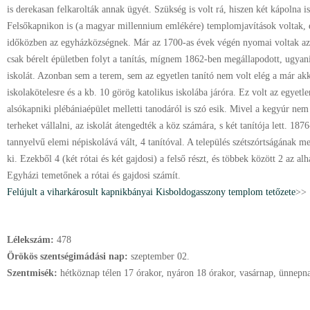
is derekasan felkarolták annak ügyét. Szükség is volt rá, hiszen két kápolna 
Felsőkapnikon is (a magyar millennium emlékére) templomjavítások voltak, és
időközben az egyházközségnek. Már az 1700-as évek végén nyomai voltak az 
csak bérelt épületben folyt a tanítás, mígnem 1862-ben megállapodott, ugyanis
iskolát. Azonban sem a terem, sem az egyetlen tanító nem volt elég a már ak
iskolakötelesre és a kb. 10 görög katolikus iskolába járóra. Ez volt az egyetle
alsókapniki plébániaépület melletti tanodáról is szó esik. Mivel a kegyúr nem
terheket vállalni, az iskolát átengedték a köz számára, s két tanítója lett. 18
tannyelvű elemi népiskolává vált, 4 tanítóval. A település szétszórtságának m
ki. Ezekből 4 (két rótai és két gajdosi) a felső részt, és többek között 2 az alh
Egyházi temetőnek a rótai és gajdosi számít.
Felújult a viharkárosult kapnikbányai Kisboldogasszony templom tetőzete
>>
Lélekszám:
478
Örökös szentségimádási nap:
szeptember
02.
Szentmisék:
hétköznap télen 17 órakor, nyáron 18 órakor, vasárnap, ünnep