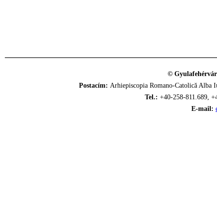
© Gyulafehérvár
Postacím:
Arhiepiscopia Romano-Catolică Alba Iu
Tel.:
+40-258-811.689, +
E-mail: