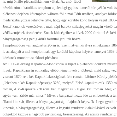
is, míg önálló plébániákká nem váltak. Az első, fából
készült római katolikus templom a jelenlegi gajdosi temető környékén volt és 
plébános idejében kőtemplom váltotta föl a mai Tóth utcában, amelyet földre
mederszabályozása lehetővé tette, hogy egy korábbi kohó helyén végül 1800
József kanonok vezetésével a mai, népi barokk stílusjegyeket magán viselő 
védőszentjének tiszteletére. Ennek költségeihez a hívek 2000 forinttal és kézi
bányaigazgatóság pedig 4800 forinttal járultak hozzá.
Templombúcsú van augusztus 20-án is, Szent István királyra emlékeznek 186
le az alapjait a mai templomnak egy korábbi kápolna helyére, amelyet 1869-
közösnek mondott az akkori plébános.
Az 1960-as évekig Kápolnok-Monostorra is kijárt a plébános időnként misézni
hívek. Kapnikbányán etnikailag előbb német nyelvű többség, majd szláv, vég
viszont 1870-re a két Kapnik lakosságának fele román. Lőrincz Károly plébá
„Jelenben a két Kapnik népessége 3280, melyből Felső-kapnikra esik 1350 ró
román, Alsó-Kapnikra 230 róm. kat. magyar és 650 gör. kat. román. Még kb. 1
egyén van. Zsidó már nincs.” Mivel a bányászat hozta ide az embereket, a te
állami kincstár, illetve a bányaigazgatóság tulajdonát képezték. Legnagyobb ré
kincstár, a bányaigazgatóság, illetve a kegyúri rendszer kialakulásával ez volt
dolgoktól kezdve a nagyobb javításokig, beszerzésekig. Az ateista rendszeri