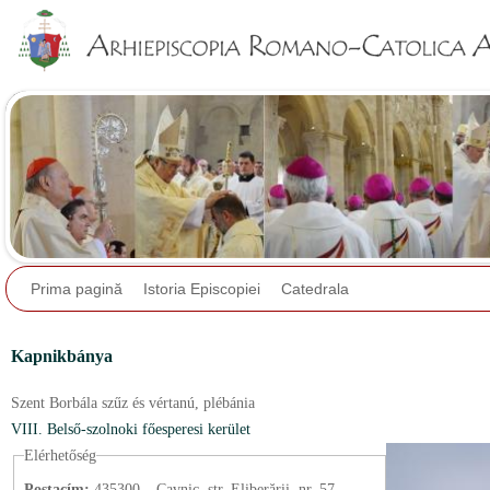
Jump to navigation
Prima pagină
Istoria Episcopiei
Catedrala
Kapnikbánya
Szent Borbála szűz és vértanú,
plébánia
VIII. Belső-szolnoki főesperesi kerület
Elérhetőség
Postacím:
435300 – Cavnic, str. Eliberării, nr. 57.,