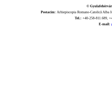
© Gyulafehérvár
Postacím:
Arhiepiscopia Romano-Catolică Alba Iu
Tel.:
+40-258-811.689, +
E-mail: