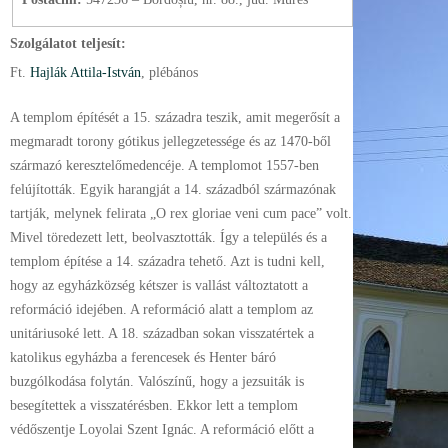
Szolgálatot teljesít:
Ft.
Hajlák Attila-István
, plébános
A templom építését a 15. századra teszik, amit megerősít a
megmaradt torony gótikus jellegzetessége és az 1470-ből
származó keresztelőmedencéje. A templomot 1557-ben
felújították. Egyik harangját a 14. századból származónak
tartják, melynek felirata „O rex gloriae veni cum pace” volt.
Mivel töredezett lett, beolvasztották. Így a település és a
templom építése a 14. századra tehető. Azt is tudni kell,
hogy az egyházközség kétszer is vallást változtatott a
reformáció idejében. A reformáció alatt a templom az
unitáriusoké lett. A 18. században sokan visszatértek a
katolikus egyházba a ferencesek és Henter báró
buzgólkodása folytán. Valószínű, hogy a jezsuiták is
besegítettek a visszatérésben. Ekkor lett a templom
védőszentje Loyolai Szent Ignác. A reformáció előtt a