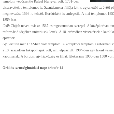
templom védőszentje Rafael főangyal volt. 1781-ben
visszavették a templomot is. Szentdemeter filiája lett, s ugyanettől az évtől 
megnevezése 1566-ra tehető, Bordúsként is emlegetik. A mai templomot 1857-
1859-ben.
Csöb
Chijeb néven már az 1567-es regestrumban szerepel. A középkorban te
reformáció idejében unitáriusok lettek. A 18. században visszatértek a katol
építették.
Gyulakután
már 1332-ben volt templom. A középkori templom a reformátuso
a 18. században fakápolnájuk volt, ami elpusztult. 1984-ben egy lakást vásárolt
kápolnának. A bordosi egyházközség és filiák lélekszáma 1980-ban 1380 volt
Örökös szentségimádási nap:
február
14.