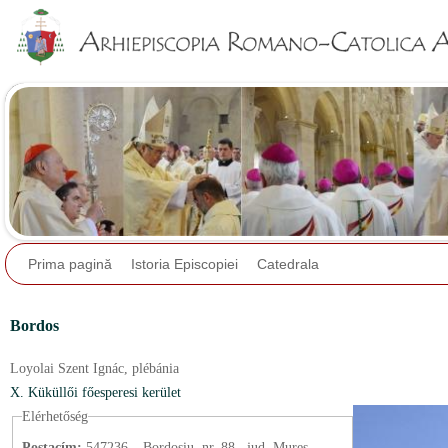
Jump to navigation
Prima pagină
Istoria Episcopiei
Catedrala
Bordos
Loyolai Szent Ignác,
plébánia
X. Küküllői főesperesi kerület
Elérhetőség
Postacím:
547236 – Bordoșiu, nr. 88., jud. Mures