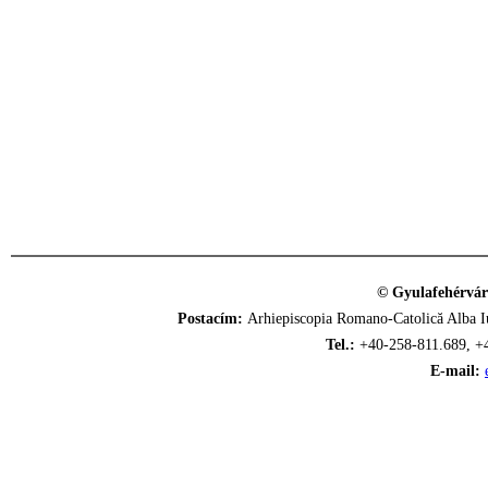
© Gyulafehérvár
Postacím:
Arhiepiscopia Romano-Catolică Alba Iu
Tel.:
+40-258-811.689, +
E-mail: