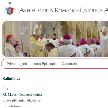
Jump to navigation
Prima pagină
Istoria Episcopiei
Catedrala
Bálintfalva
filia
XI. Marosi főesperesi kerület
Ellátó plébánia:
Ákosfalva
Elérhetőség