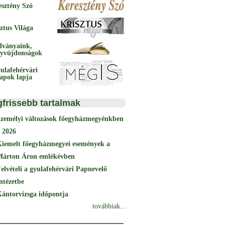
esztény Szó
ztus Világa
dványaink,
yvújdonságok
ulafehérvári
papok lapja
gfrissebb tartalmak
Személyi változások főegyházmegyénkben
 2026
Kiemelt főegyházmegyei események a
Márton Áron emlékévben
elvételi a gyulafehérvári Papnevelő
ntézetbe
ántorvizsga időpontja
továbbiak...