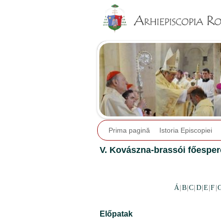
Prima pagină
Istoria Episcopiei
V. Kovászna-brassói főespere
Á
|
B
|
C
|
D
|
E
|
F
|
Előpatak