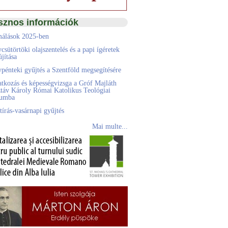
sznos információk
álások 2025-ben
csütörtöki olajszentelés és a papi ígéretek
jítása
pénteki gyűjtés a Szentföld megsegítésére
atkozás és képességvizsga a Gróf Majláth
táv Károly Római Katolikus Teológiai
eumba
tírás-vasárnapi gyűjtés
Mai multe...