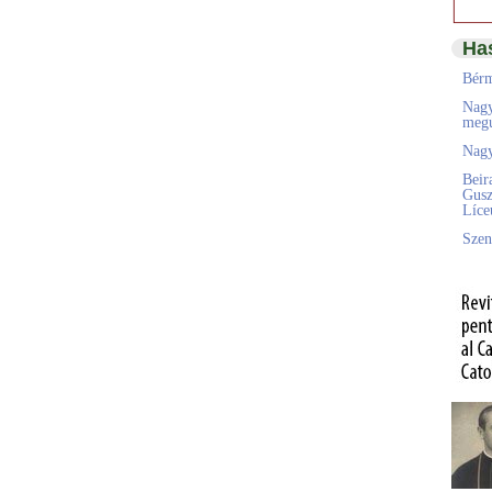
Ha
Bérm
Nagy
megú
Nagy
Beir
Gusz
Líc
Szen