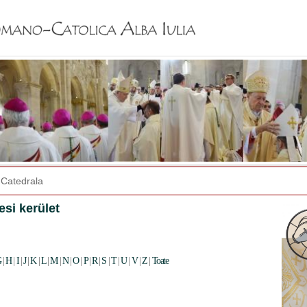
Jump to navigation
Catedrala
si kerület
G
|
H
|
I
|
J
|
K
|
L
|
M
|
N
|
O
|
P
|
R
|
S
|
T
|
U
|
V
|
Z
|
Toate