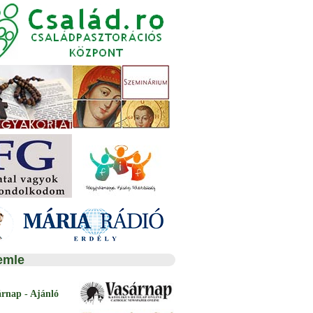
emle
árnap - Ajánló