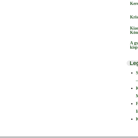
Ker
Kris
Kia
Kön
A gy
kis
Le
–
F
I
K