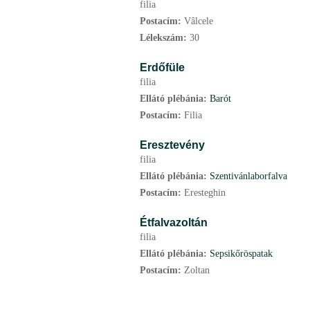
filia
Postacím:
Vâlcele
Lélekszám:
30
Erdőfüle
filia
Ellátó plébánia:
Barót
Postacím:
Filia
Eresztevény
filia
Ellátó plébánia:
Szentivánlaborfalva
Postacím:
Eresteghin
Étfalvazoltán
filia
Ellátó plébánia:
Sepsikőröspatak
Postacím:
Zoltan