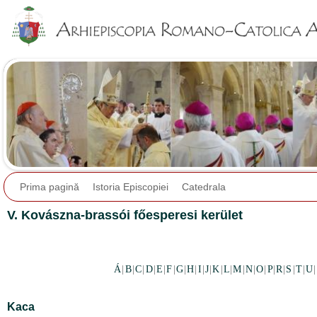
Jump to navigation
Prima pagină
Istoria Episcopiei
Catedrala
V. Kovászna-brassói főesperesi kerület
Á
|
B
|
C
|
D
|
E
|
F
|
G
|
H
|
I
|
J
|
K
|
L
|
M
|
N
|
O
|
P
|
R
|
S
|
T
|
U
|
Kaca