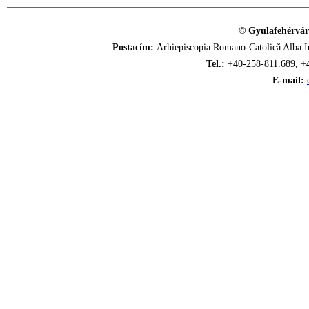
© Gyulafehérvár
Postacím:
Arhiepiscopia Romano-Catolică Alba Iu
Tel.:
+40-258-811.689, +
E-mail: