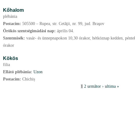
Kőhalom
plébánia
Postacím:
505500 – Rupea, str. Cetăţii, nr. 99, jud. Braşov
Örökös szentségimádási nap:
április
04.
Szentmisék:
vasár- és ünnepnapokon 10,30 órakor, hétköznap kedden, péntek
órakor
Kökös
filia
Ellátó plébánia:
Uzon
Postacím:
Chichiș
P
1
2
următor ›
ultima »
a
g
i
n
i