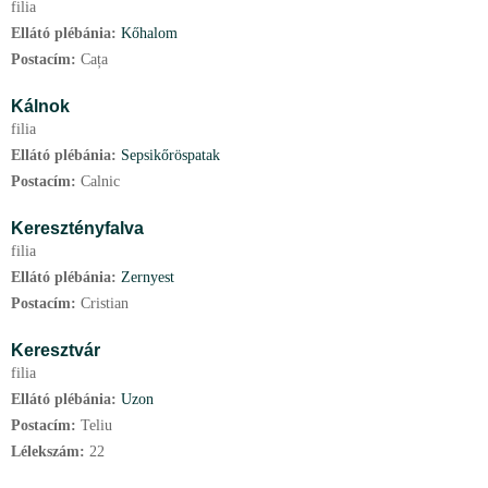
filia
Ellátó plébánia:
Kőhalom
Postacím:
Cața
Kálnok
filia
Ellátó plébánia:
Sepsikőröspatak
Postacím:
Calnic
Keresztényfalva
filia
Ellátó plébánia:
Zernyest
Postacím:
Cristian
Keresztvár
filia
Ellátó plébánia:
Uzon
Postacím:
Teliu
Lélekszám:
22