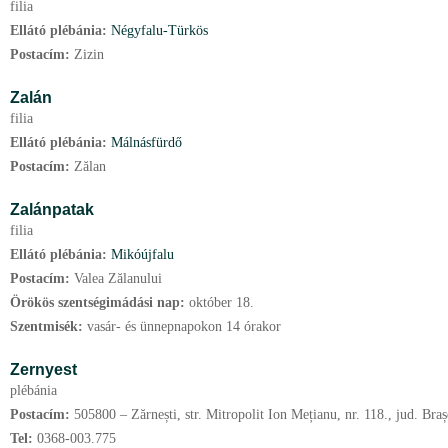
filia
Ellátó plébánia:
Négyfalu-Türkös
Postacím:
Zizin
Zalán
filia
Ellátó plébánia:
Málnásfürdő
Postacím:
Zălan
Zalánpatak
filia
Ellátó plébánia:
Mikóújfalu
Postacím:
Valea Zălanului
Örökös szentségimádási nap:
október
18.
Szentmisék:
vasár- és ünnepnapokon 14 órakor
Zernyest
plébánia
Postacím:
505800 – Zărnești, str. Mitropolit Ion Mețianu, nr. 118., jud. Bra
Tel:
0368-003.775