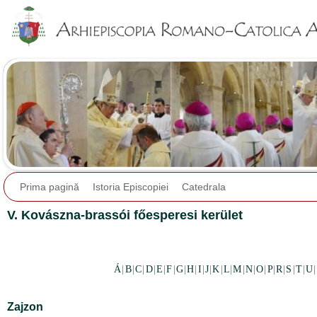
Jump to navigation
Prima pagină
Istoria Episcopiei
Catedrala
V. Kovászna-brassói főesperesi kerület
Á
|
B
|
C
|
D
|
E
|
F
|
G
|
H
|
I
|
J
|
K
|
L
|
M
|
N
|
O
|
P
|
R
|
S
|
T
|
U
|
Zajzon