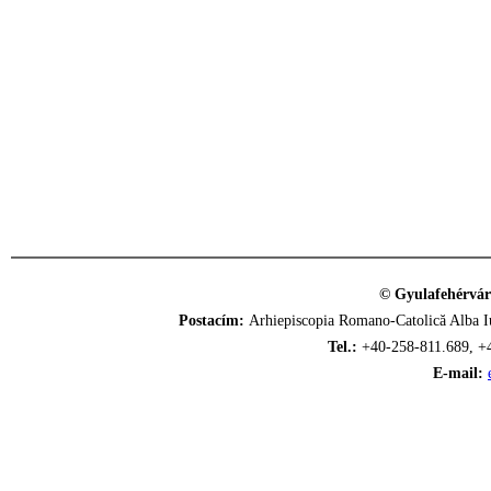
© Gyulafehérvár
Postacím:
Arhiepiscopia Romano-Catolică Alba Iu
Tel.:
+40-258-811.689, +
E-mail: