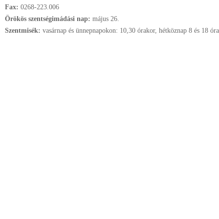
Fax:
0268-223.006
Örökös szentségimádási nap:
május
26.
Szentmisék:
vasárnap és ünnepnapokon: 10,30 órakor, hétköznap 8 és 18 ór