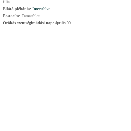
filia
Ellátó plébánia:
Imecsfalva
Postacím:
Tamasfalau
Örökös szentségimádási nap:
április
09.