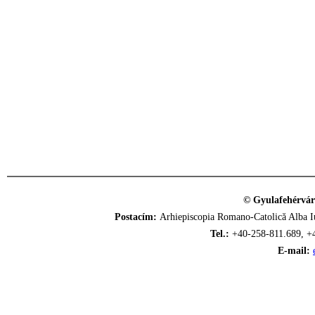
© Gyulafehérvár
Postacím:
Arhiepiscopia Romano-Catolică Alba Iu
Tel.:
+40-258-811.689, +
E-mail: