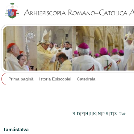
Jump to navigation
Prima pagină
Istoria Episcopiei
Catedrala
B
|
D
|
F
|
H
|
I
|
K
|
N
|
P
|
S
|
T
|
Z
|
Toate
Tamásfalva