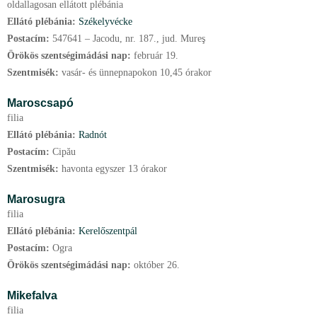
oldallagosan ellátott plébánia
Ellátó plébánia:
Székelyvécke
Postacím:
547641 – Jacodu, nr. 187., jud. Mureş
Örökös szentségimádási nap:
február
19.
Szentmisék:
vasár- és ünnepnapokon 10,45 órakor
Maroscsapó
filia
Ellátó plébánia:
Radnót
Postacím:
Cipău
Szentmisék:
havonta egyszer 13 órakor
Marosugra
filia
Ellátó plébánia:
Kerelőszentpál
Postacím:
Ogra
Örökös szentségimádási nap:
október
26.
Mikefalva
filia