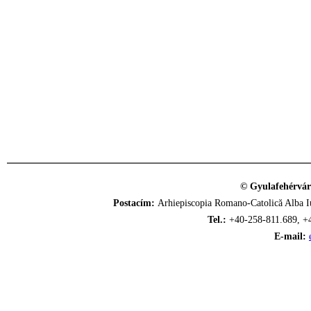
© Gyulafehérvár
Postacím:
Arhiepiscopia Romano-Catolică Alba Iu
Tel.:
+40-258-811.689, +
E-mail: