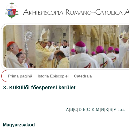
Jump to navigation
Prima pagină
Istoria Episcopiei
Catedrala
X. Küküllői főesperesi kerület
A
|
B
|
C
|
D
|
E
|
G
|
K
|
M
|
N
|
R
|
S
|
V
|
Toate
Magyarzsákod