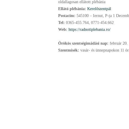
oldallagosan ellátott plébánia
Ellátó plébánia:
Kerelőszentpál
Postacím:
545100 – Iernut, P-ța 1 Decembr
Tel:
0365-455.764, 0771-454.662
Web:
https://radnotiplebania.ro/
Örökös szentségimádási nap:
február
20.
Szentmisék:
vasár- és ünnepnapokon 11 órá