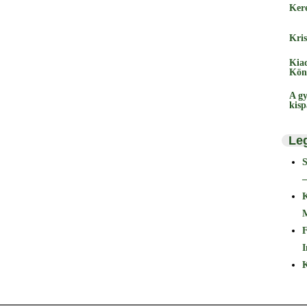
Ker
Kris
Kia
Kön
A gy
kis
Le
–
F
I
K