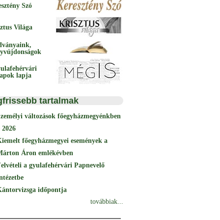
esztény Szó
ztus Világa
dványaink,
yvújdonságok
ulafehérvári
papok lapja
gfrissebb tartalmak
Személyi változások főegyházmegyénkben
 2026
Kiemelt főegyházmegyei események a
Márton Áron emlékévben
elvételi a gyulafehérvári Papnevelő
ntézetbe
ántorvizsga időpontja
továbbiak...