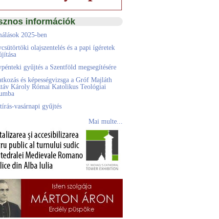
sznos információk
álások 2025-ben
csütörtöki olajszentelés és a papi ígéretek
jítása
pénteki gyűjtés a Szentföld megsegítésére
atkozás és képességvizsga a Gróf Majláth
táv Károly Római Katolikus Teológiai
eumba
tírás-vasárnapi gyűjtés
Mai multe...