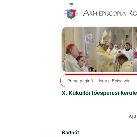
Prima pagină
Istoria Episcopiei
X. Küküllői főesperesi kerüle
A
|
B
Radnót