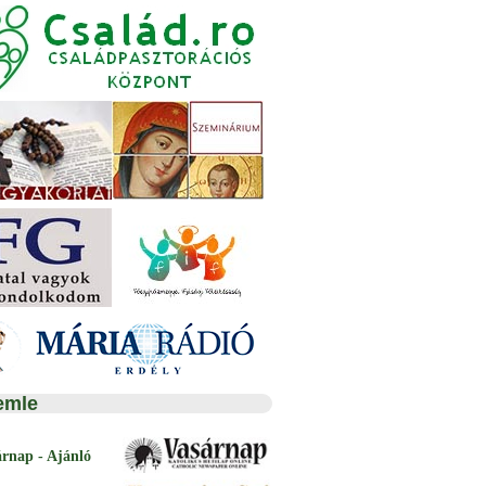
emle
árnap - Ajánló