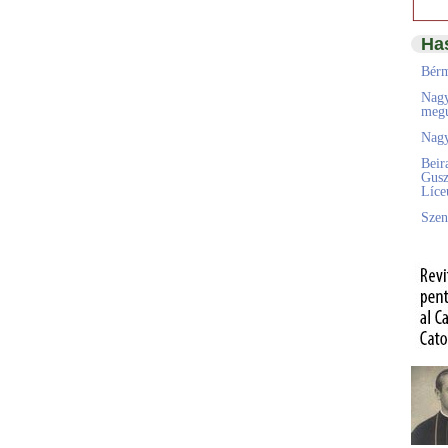
Ha
Bérm
Nagy
megú
Nagy
Beir
Gusz
Líc
Szen