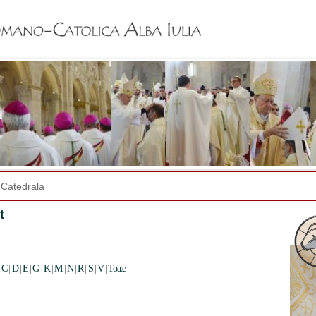
Jump to navigation
Catedrala
t
|
C
|
D
|
E
|
G
|
K
|
M
|
N
|
R
|
S
|
V
|
Toate