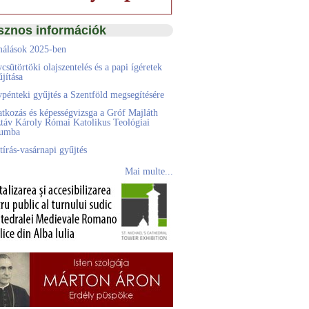
sznos információk
álások 2025-ben
csütörtöki olajszentelés és a papi ígéretek
jítása
pénteki gyűjtés a Szentföld megsegítésére
atkozás és képességvizsga a Gróf Majláth
táv Károly Római Katolikus Teológiai
eumba
tírás-vasárnapi gyűjtés
Mai multe...