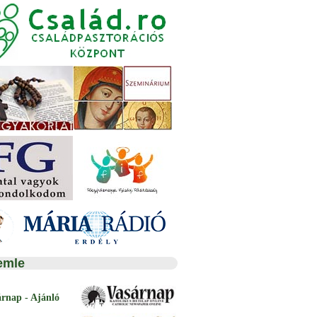
emle
árnap - Ajánló