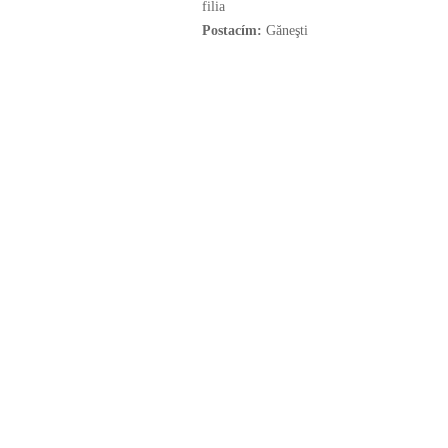
filia
Postacím:
Găneşti