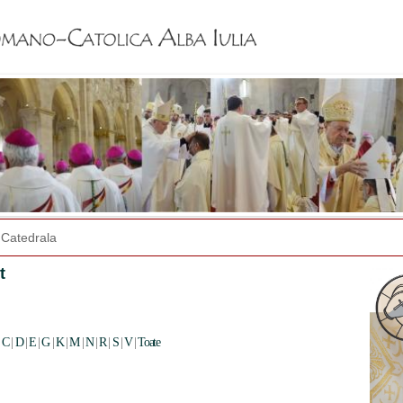
Jump to navigation
Catedrala
t
|
C
|
D
|
E
|
G
|
K
|
M
|
N
|
R
|
S
|
V
|
Toate