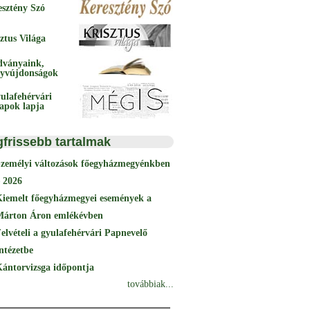
esztény Szó
ztus Világa
dványaink,
yvújdonságok
ulafehérvári
papok lapja
gfrissebb tartalmak
Személyi változások főegyházmegyénkben
 2026
Kiemelt főegyházmegyei események a
Márton Áron emlékévben
elvételi a gyulafehérvári Papnevelő
ntézetbe
ántorvizsga időpontja
továbbiak...