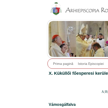
Prima pagină
Istoria Episcopiei
X. Küküllői főesperesi kerüle
A
|
B
Vámosgálfalva