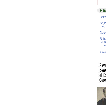
Ha
Bérm
Nagy
megú
Nagy
Beir
Gusz
Líc
Szen