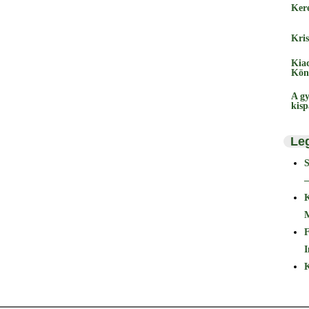
Ker
Kris
Kia
Kön
A gy
kis
Le
–
F
I
K