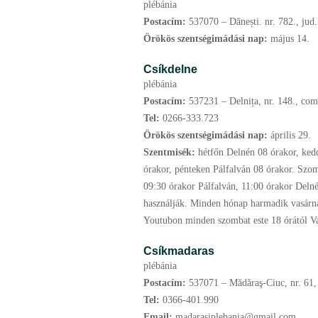
plébánia
Postacím:
537070 – Dănești. nr. 782., jud
Örökös szentségimádási nap:
május
14.
Csíkdelne
plébánia
Postacím:
537231 – Delnița, nr. 148., com
Tel:
0266-333.723
Örökös szentségimádási nap:
április
29.
Szentmisék:
hétfőn Delnén 08 órakor, kedd
órakor, pénteken Pálfalván 08 órakor. Szom
09:30 órakor Pálfalván, 11:00 órakor Deln
használják. Minden hónap harmadik vasárnap
Youtubon minden szombat este 18 órától V
Csíkmadaras
plébánia
Postacím:
537071 – Mădăraş-Ciuc, nr. 61,
Tel:
0366-401.990
Email:
madarasiplebania@gmail.com