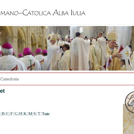
Jump to navigation
Catedrala
let
|
B
|
C
|
F
|
G
|
H
|
K
|
M
|
S
|
T
|
Toate