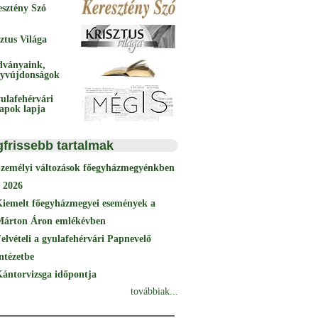
esztény Szó
ztus Világa
dványaink,
yvújdonságok
ulafehérvári
papok lapja
gfrissebb tartalmak
Személyi változások főegyházmegyénkben
 2026
Kiemelt főegyházmegyei események a
Márton Áron emlékévben
elvételi a gyulafehérvári Papnevelő
ntézetbe
ántorvizsga időpontja
továbbiak...