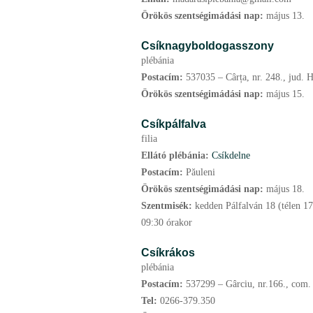
Örökös szentségimádási nap:
május
13.
Csíknagyboldogasszony
plébánia
Postacím:
537035 – Cârța, nr. 248., jud. 
Örökös szentségimádási nap:
május
15.
Csíkpálfalva
filia
Ellátó plébánia:
Csíkdelne
Postacím:
Păuleni
Örökös szentségimádási nap:
május
18.
Szentmisék:
kedden Pálfalván 18 (télen 17
09:30 órakor
Csíkrákos
plébánia
Postacím:
537299 – Gârciu, nr.166., com.
Tel:
0266-379.350