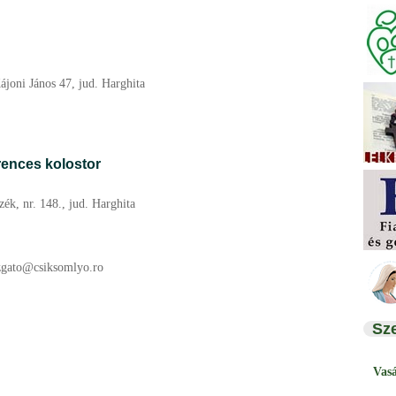
ájoni János 47, jud. Harghita
ences kolostor
ék, nr. 148., jud. Harghita
zgato@csiksomlyo.ro
Sz
Vas