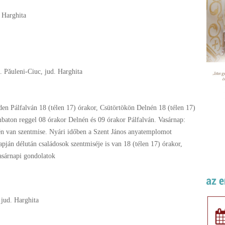
. Harghita
. Păuleni-Ciuc, jud. Harghita
en Pálfalván 18 (télen 17) órakor, Csütörtökön Delnén 18 (télen 17)
baton reggel 08 órakor Delnén és 09 órakor Pálfalván. Vasárnap:
én van szentmise. Nyári időben a Szent János anyatemplomot
ján délután családosok szentmiséje is van 18 (télen 17) órakor,
asárnapi gondolatok
 jud. Harghita