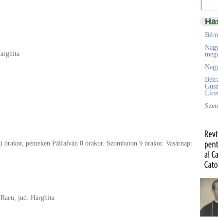
Ha
Bérm
Nagy
Harghita
megú
Nagy
Beir
Gusz
Líc
Szen
) órakor, pénteken Pálfalván 8 órakor. Szombaton 9 órakor. Vasárnap:
 Racu, jud. Harghita