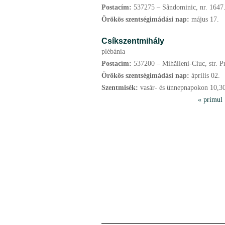
Postacím:
537275 – Sândominic, nr. 1647.
Örökös szentségimádási nap:
május
17.
Csíkszentmihály
plébánia
Postacím:
537200 – Mihăileni-Ciuc, str. Pr
Örökös szentségimádási nap:
április
02.
Szentmisék:
vasár- és ünnepnapokon 10,30 
P
« primul
a
g
i
n
i