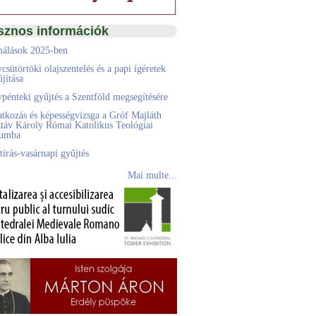
sznos információk
álások 2025-ben
csütörtöki olajszentelés és a papi ígéretek
jítása
pénteki gyűjtés a Szentföld megsegítésére
atkozás és képességvizsga a Gróf Majláth
táv Károly Római Katolikus Teológiai
eumba
tírás-vasárnapi gyűjtés
Mai multe...