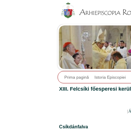
Prima pagină
Istoria Episcopiei
XIII. Felcsíki főesperesi kerü
|
Á
Csíkdánfalva