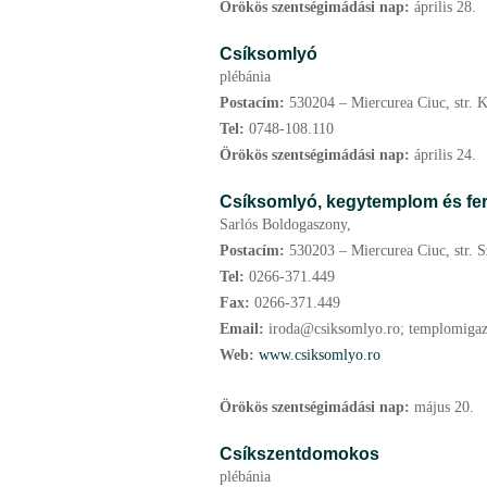
Örökös szentségimádási nap:
április
28.
Csíksomlyó
plébánia
Postacím:
530204 – Miercurea Ciuc, str. K
Tel:
0748-108.110
Örökös szentségimádási nap:
április
24.
Csíksomlyó, kegytemplom és fer
Sarlós Boldogaszony,
Postacím:
530203 – Miercurea Ciuc, str. Sz
Tel:
0266-371.449
Fax:
0266-371.449
Email:
iroda@csiksomlyo.ro; templomiga
Web:
www.csiksomlyo.ro
Örökös szentségimádási nap:
május
20.
Csíkszentdomokos
plébánia