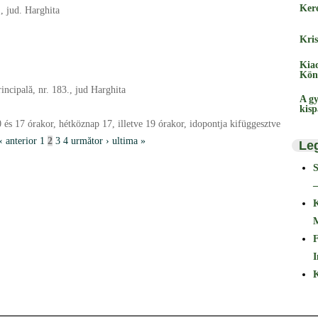
Ker
, jud. Harghita
Kris
Kia
Kön
incipală, nr. 183., jud Harghita
A gy
kis
és 17 órakor, hétköznap 17, illetve 19 órakor, idopontja kifüggesztve
‹ anterior
1
2
3
4
următor ›
ultima »
Le
–
F
I
K