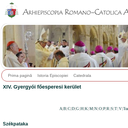
Jump to navigation
Prima pagină
Istoria Episcopiei
Catedrala
XIV. Gyergyói főesperesi kerület
A
|
B
|
C
|
D
|
G
|
H
|
K
|
M
|
N
|
O
|
P
|
R
|
S
|
T
|
V
|
Toa
Székpataka