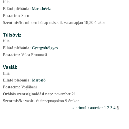
filia
Ellátó plébánia:
Maroshévíz
Postacím:
Secu
Szentmisék:
minden hónap második vasárnapján 18,30 órakor
Túlsóvíz
filia
Ellátó plébánia:
Gyergyótölgyes
Postacím:
Valea Frumoasă
Vasláb
filia
Ellátó plébánia:
Marosfő
Postacím:
Voșlăbeni
Örökös szentségimádási nap:
november
21.
Szentmisék:
vasár- és ünnepnapokon 9 órakor
P
« primul
‹ anterior
1
2
3
4
5
a
g
i
n