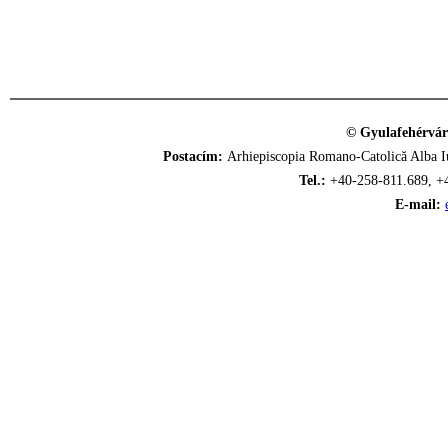
© Gyulafehérvár
Postacím:
Arhiepiscopia Romano-Catolică Alba Iu
Tel.:
+40-258-811.689, +
E-mail: