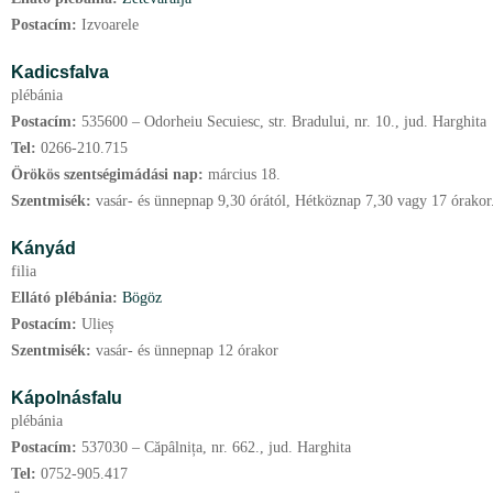
Postacím:
Izvoarele
Kadicsfalva
plébánia
Postacím:
535600 – Odorheiu Secuiesc, str. Bradului, nr. 10., jud. Harghita
Tel:
0266-210.715
Örökös szentségimádási nap:
március
18.
Szentmisék:
vasár- és ünnepnap 9,30 órától, Hétköznap 7,30 vagy 17 órakor
Kányád
filia
Ellátó plébánia:
Bögöz
Postacím:
Ulieș
Szentmisék:
vasár- és ünnepnap 12 órakor
Kápolnásfalu
plébánia
Postacím:
537030 – Căpâlnița, nr. 662., jud. Harghita
Tel:
0752-905.417