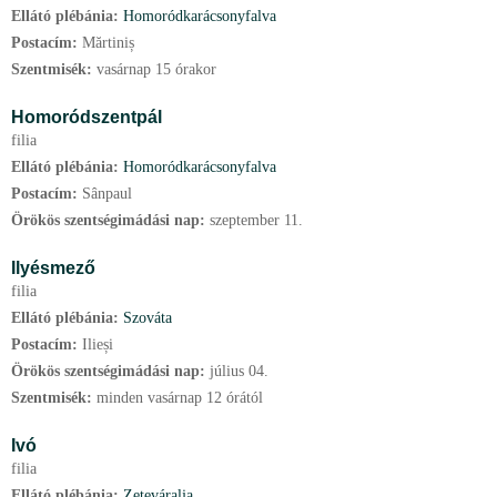
Ellátó plébánia:
Homoródkarácsonyfalva
Postacím:
Mărtiniș
Szentmisék:
vasárnap 15 órakor
Homoródszentpál
filia
Ellátó plébánia:
Homoródkarácsonyfalva
Postacím:
Sânpaul
Örökös szentségimádási nap:
szeptember
11.
Ilyésmező
filia
Ellátó plébánia:
Szováta
Postacím:
Ilieși
Örökös szentségimádási nap:
július
04.
Szentmisék:
minden vasárnap 12 órától
Ivó
filia
Ellátó plébánia:
Zeteváralja