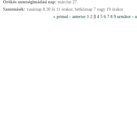
Örökös szentségimádási nap:
március
27.
Szentmisék:
vasárnap 8,30 és 11 órakor, hétköznap 7 vagy 19 órakor
P
« primul
‹ anterior
1
2
3
4
5
6
7
8
9
următor ›
u
a
g
i
n
i