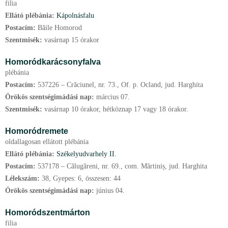
filia
Ellátó plébánia:
Kápolnásfalu
Postacím:
Băile Homorod
Szentmisék:
vasárnap 15 órakor
Homoródkarácsonyfalva
plébánia
Postacím:
537226 – Crăciunel, nr. 73., Of. p. Ocland, jud. Harghita
Örökös szentségimádási nap:
március
07.
Szentmisék:
vasárnap 10 órakor, hétköznap 17 vagy 18 órakor.
Homoródremete
oldallagosan ellátott plébánia
Ellátó plébánia:
Székelyudvarhely II.
Postacím:
537178 – Călugăreni, nr. 69., com. Mărtiniș, jud. Harghita
Lélekszám:
38, Gyepes: 6, összesen: 44
Örökös szentségimádási nap:
június
04.
Homoródszentmárton
filia