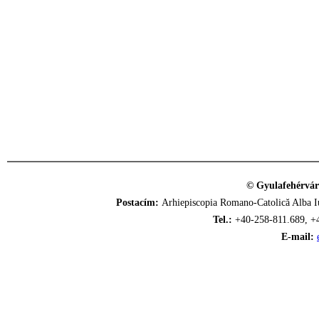
© Gyulafehérvár
Postacím:
Arhiepiscopia Romano-Catolică Alba Iu
Tel.:
+40-258-811.689, +
E-mail: