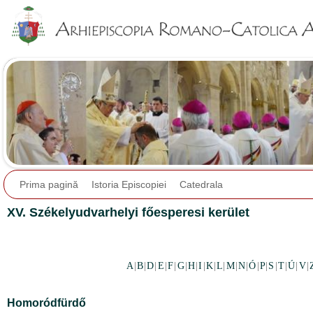
Jump to navigation
Prima pagină
Istoria Episcopiei
Catedrala
XV. Székelyudvarhelyi főesperesi kerület
A
|
B
|
D
|
E
|
F
|
G
|
H
|
I
|
K
|
L
|
M
|
N
|
Ó
|
P
|
S
|
T
|
Ú
|
V
|
Homoródfürdő