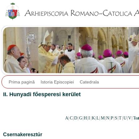
Jump to navigation
Prima pagină
Istoria Episcopiei
Catedrala
II. Hunyadi főesperesi kerület
A
|
C
|
D
|
G
|
H
|
I
|
K
|
L
|
M
|
N
|
P
|
S
|
T
|
U
|
V
|
Toat
Csernakeresztúr