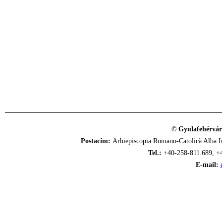
© Gyulafehérvár
Postacím:
Arhiepiscopia Romano-Catolică Alba Iu
Tel.:
+40-258-811.689, +
E-mail: