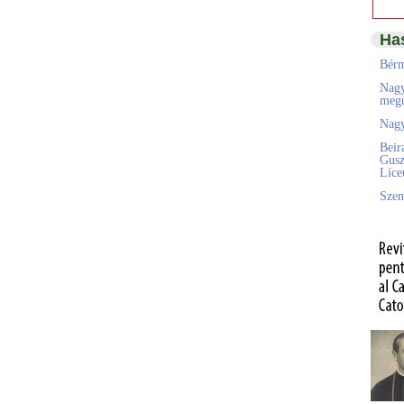
Ha
Bérm
Nagy
megú
Nagy
Beir
Gusz
Líc
Szen