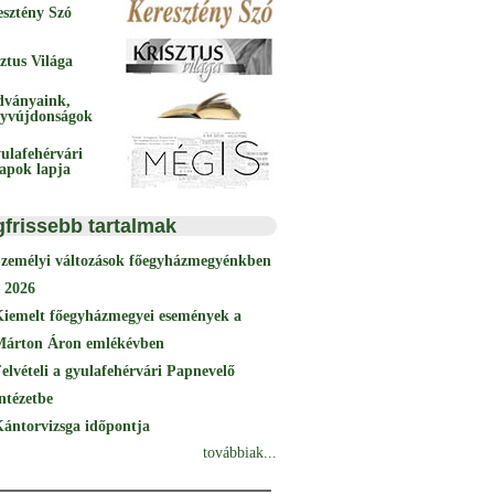
esztény Szó
ztus Világa
dványaink,
yvújdonságok
ulafehérvári
papok lapja
gfrissebb tartalmak
Személyi változások főegyházmegyénkben
 2026
Kiemelt főegyházmegyei események a
Márton Áron emlékévben
elvételi a gyulafehérvári Papnevelő
ntézetbe
ántorvizsga időpontja
továbbiak...