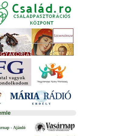
emle
árnap - Ajánló