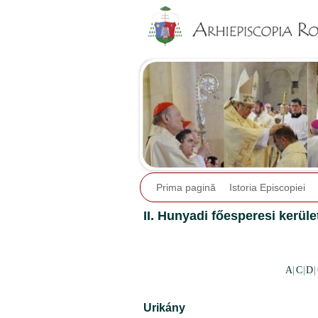
Prima pagină
Istoria Episcopiei
II. Hunyadi főesperesi kerüle
A
|
C
|
D
|
Urikány