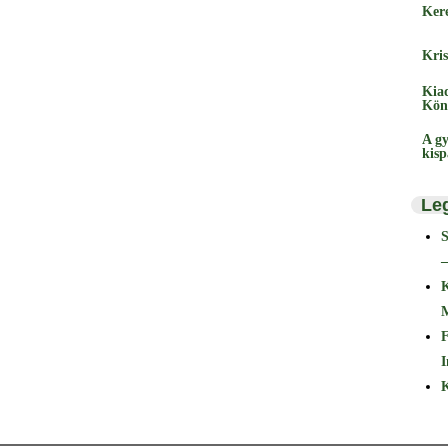
Ker
Kris
Kia
Kön
A gy
kis
Le
–
F
I
K