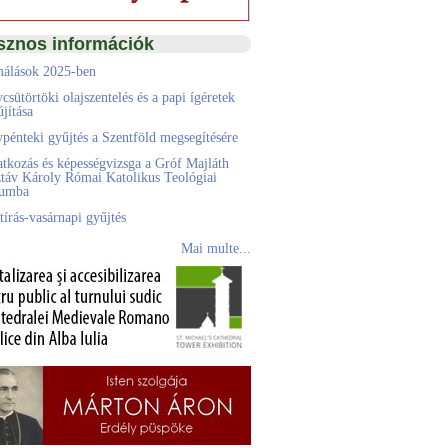
sznos információk
álások 2025-ben
csütörtöki olajszentelés és a papi ígéretek
jítása
pénteki gyűjtés a Szentföld megsegítésére
atkozás és képességvizsga a Gróf Majláth
táv Károly Római Katolikus Teológiai
eumba
tírás-vasárnapi gyűjtés
Mai multe...