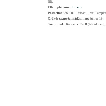
filia
Ellátó plébánia:
Lupény
Postacím:
336100 – Uricani, , str. Tâmplar
Örökös szentségimádási nap:
június
19.
Szentmisék:
Kedden - 16:00 (téli időben),