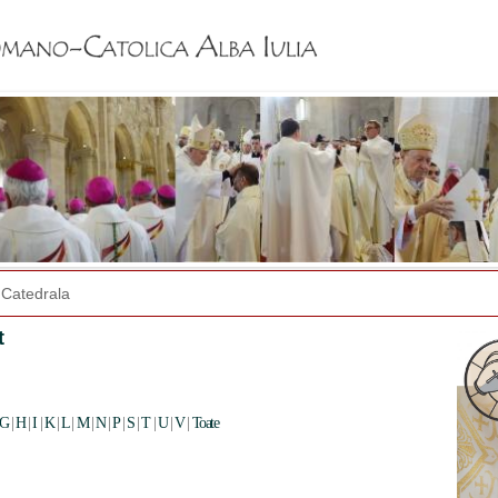
Jump to navigation
Catedrala
t
G
|
H
|
I
|
K
|
L
|
M
|
N
|
P
|
S
|
T
|
U
|
V
|
Toate