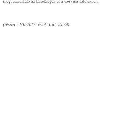
megvásárolható az Érsekségen és a Corvina üzletekben.
(részlet a VII/2017. érseki körlevélből)