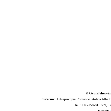
© Gyulafehérvár
Postacím:
Arhiepiscopia Romano-Catolică Alba Iu
Tel.:
+40-258-811.689, +