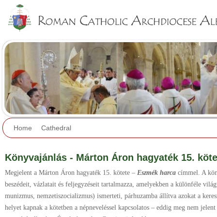
Jump to navigation
Home
Cathedral
Könyvajánlás - Márton Áron hagyaték 15. köt
Megjelent a Márton Áron hagyaték 15. kötete –
Eszmék harca
címmel. A kön
beszédeit, vázlatait és feljegyzéseit tartalmazza, amelyekben a különféle vilá
munizmus, nemzetiszocializmus) ismerteti, párhuzamba állítva azokat a keres
helyet kapnak a kötetben a népneveléssel kapcsolatos – eddig meg nem jelent 