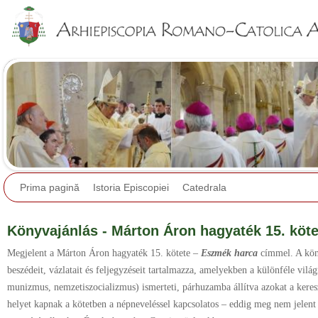
Jump to navigation
Prima pagină
Istoria Episcopiei
Catedrala
Könyvajánlás - Márton Áron hagyaték 15. köt
Megjelent a Márton Áron hagyaték 15. kötete –
Eszmék harca
címmel. A kön
beszédeit, vázlatait és feljegyzéseit tartalmazza, amelyekben a különféle vilá
munizmus, nemzetiszocializmus) ismerteti, párhuzamba állítva azokat a keres
helyet kapnak a kötetben a népneveléssel kapcsolatos – eddig meg nem jelent 