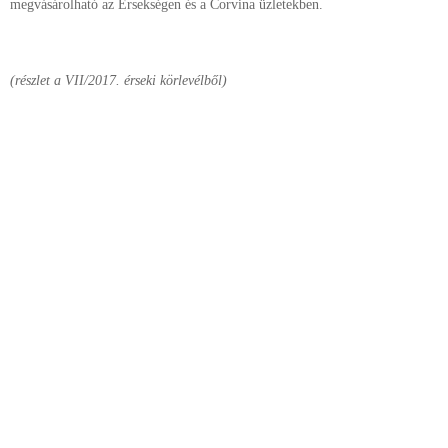
megvásárolható az Érsekségen és a Corvina üzletekben.
(részlet a VII/2017. érseki körlevélből)