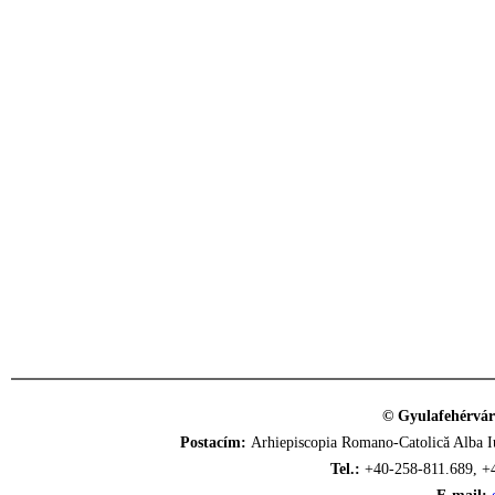
© Gyulafehérvár
Postacím:
Arhiepiscopia Romano-Catolică Alba Iu
Tel.:
+40-258-811.689, +