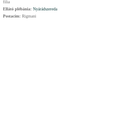
filia
Ellátó plébánia:
Nyárádszereda
Postacím:
Rigmani