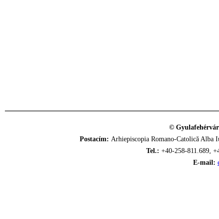
© Gyulafehérvár
Postacím:
Arhiepiscopia Romano-Catolică Alba Iu
Tel.:
+40-258-811.689, +
E-mail: