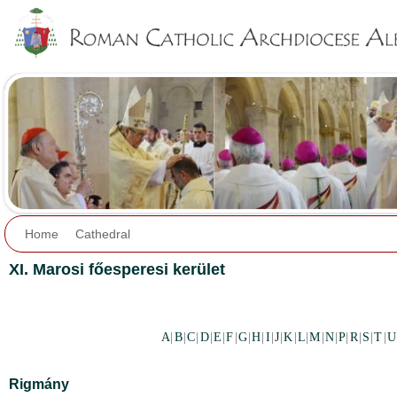
Jump to navigation
Home
Cathedral
XI. Marosi főesperesi kerület
A
|
B
|
C
|
D
|
E
|
F
|
G
|
H
|
I
|
J
|
K
|
L
|
M
|
N
|
P
|
R
|
S
|
T
|
U
Rigmány