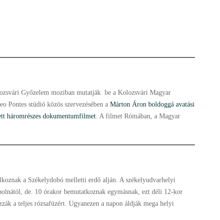
olozsvári Győzelem moziban mutatják be a Kolozsvári Magyar
deo Pontes stúdió közös szervezésében a
Márton Áron boldoggá avatási
zett háromrészes dokumentumfilmet
. A filmet Rómában, a Magyar
álkoznak a Székelydobó melletti erdő alján. A székelyudvarhelyi
polnától, de. 10 órakor bemutatkoznak egymásnak, ezt déli 12-kor
zák a teljes rózsafüzért. Ugyanezen a napon áldják mega helyi