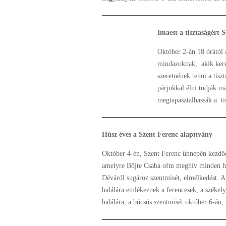
Imaest a tisztaságért 
Október 2-án 18 órától 
mindazoknak, akik keres
szeretnének tenni a tisz
párjukkal élni tudják m
megtapasztalhassák a ti
Húsz éves a Szent Ferenc alapítvány
Október 4-én, Szent Ferenc ünnepén kezdőd
amelyre Böjte Csaba ofm meghív minden haj
Déváról sugároz szentmisét, elmélkedést. 
halálára emlékeznek a ferencesek, a széke
halálára, a búcsús szentmisét október 6-án, 