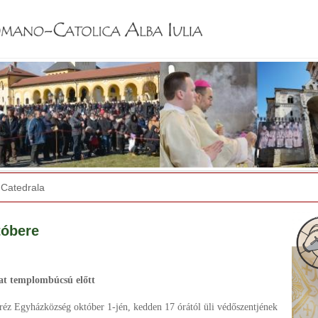
Jump to navigation
Catedrala
tóbere
zat templombúcsú előtt
réz Egyházközség október 1-jén, kedden 17 órától üli védőszentjének