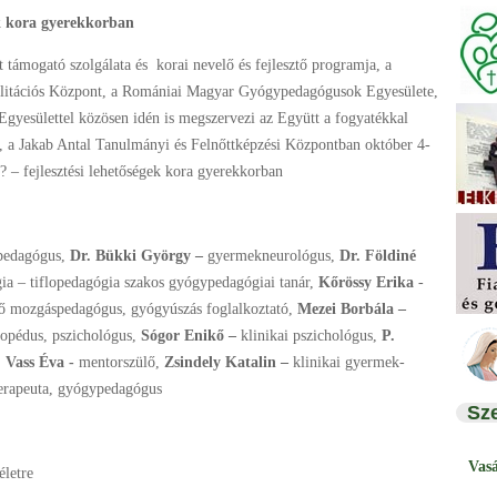
ek kora gyerekkorban
 támogató szolgálata és korai nevelő és fejlesztő programja, a
bilitációs Központ, a Romániai Magyar Gyógypedagógusok Egyesülete,
Egyesülettel közösen idén is megszervezi az Együtt a fogyatékkal
n, a Jakab Antal Tanulmányi és Felnőttképzési Központban október 4-
? – fejlesztési lehetőségek kora gyerekkorban
pedagógus,
Dr. Bükki György –
gyermekneurológus,
Dr. Földiné
ia – tiflopedagógia szakos gyógypedagógiai tanár,
Kőrössy Erika
-
ő mozgáspedagógus, gyógyúszás foglalkoztató,
Mezei Borbála –
gopédus, pszichológus,
Sógor Enikő –
klinikai pszichológus,
P.
,
Vass Éva -
mentorszülő,
Zsindely Katalin –
klinikai gyermek-
terapeuta, gyógypedagógus
Sz
Vas
életre