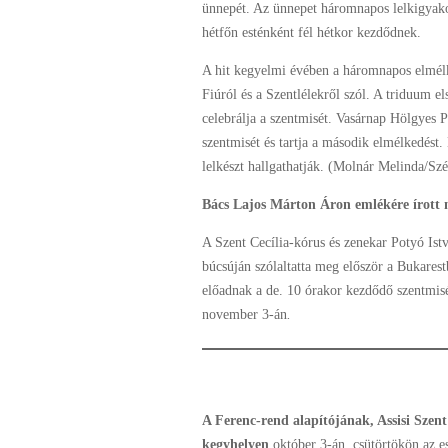
ünnepét. Az ünnepet háromnapos lelkigyakor
hétfőn esténként fél hétkor kezdődnek.
A hit kegyelmi évében a háromnapos elmélk
Fiúról és a Szentlélekről szól. A triduum el
celebrálja a szentmisét. Vasárnap Hölgyes P
szentmisét és tartja a második elmélkedést.
lelkészt hallgathatják. (Molnár Melinda/Sz
Bács Lajos Márton Áron emlékére írott 
A Szent Cecília-kórus és zenekar Potyó Is
búcsúján szólaltatta meg először a Bukares
előadnak a de. 10 órakor kezdődő szentmisén
november 3-án
.
A Ferenc-rend alapítójának, Assisi Szen
kegyhelyen
október 3-án, csütörtökön az e