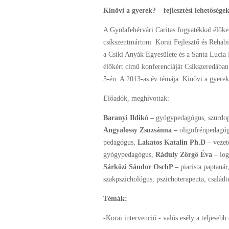
Kinövi a gyerek? – fejlesztési lehetőség
A Gyulafehérvári Caritas fogyatékkal élőket
csíkszentmártoni Korai Fejlesztő és Reha
a Csíki Anyák Egyesülete és a Santa Lucia 
élőkért című konferenciáját Csíkszeredába
5-én. A 2013-as év témája: Kinövi a gyerek
Előadók, meghívottak:
Baranyi Ildikó –
gyógypedagógus, szurdo
Angyalossy Zsuzsánna –
oligofrénpedagóg
pedagógus,
Lakatos Katalin Ph.D –
vezet
gyógypedagógus,
Ráduly Zörgő Éva –
lo
Sárközi Sándor OschP –
piarista paptanár
szakpszichológus, pszichoterapeuta, család
Témák:
-Korai intervenció - valós esély a teljesebb 