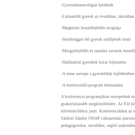
-Gyermekneurológiai kérdések
-Látássérült gyerek az óvodában, iskolában
-Megkésett beszédfejlődés terápiája
-Sérültséggel élő gyerek szülőjének lenni
-Mozgásfejlődés és tanulási zavarok összef
-Hallássérül gyerekek korai fejlesztése
-A mese szerepe a gyereklélek fejlődésében
-A mentorszülő-program bemutatása
A konferencia programjában szerepelnek m
gyakorlatiasabb megközelítésére. Az Élő k
információkhoz jutni. Konferenciánkat az 
Sárközi Sándor OSchP csíkszeredai piarista 
pedagógusokat, nevelőket, segítő szakembe