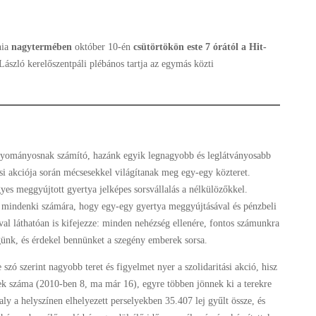
nia
nagytermében
október 10-én
csütörtökön este 7 órá
tól
a
Hit-
László kerelőszentpáli plébános tartja az egymás közti
yományosnak számító, hazánk egyik legnagyobb és leglátványosabb
ási akciója során mécsesekkel világítanak meg egy-egy közteret.
es meggyújtott gyertya jelképes sorsvállalás a nélkülözőkkel.
 mindenki számára, hogy egy-egy gyertya meggyújtásával és pénzbeli
l láthatóan is kifejezze: minden nehézség ellenére, fontos számunkra
ünk, és érdekel bennünket a szegény emberek sorsa.
 szó szerint nagyobb teret és figyelmet nyer a szolidaritási akció, hisz
sek száma (2010-ben 8, ma már 16), egyre többen jönnek ki a terekre
valy a helyszínen elhelyezett perselyekben 35.407 lej gyűlt össze, és