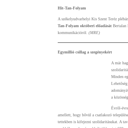
Hit-Tan-Folyam
A székelyudvarhelyi Kis Szent Teréz plébá
Tan-Folyam októberi előadását
Bertalan 
kommunikációról.
(MRE)
Egymillió csillag a szegényekért
A már hag
szolidarit
Minden egy
Lehetőség
adományáva
a közösség
Évről-évre
amellett, hogy bővül a csatlakozó települé
tettekben is kifejezni szolidaritásukat. A ta