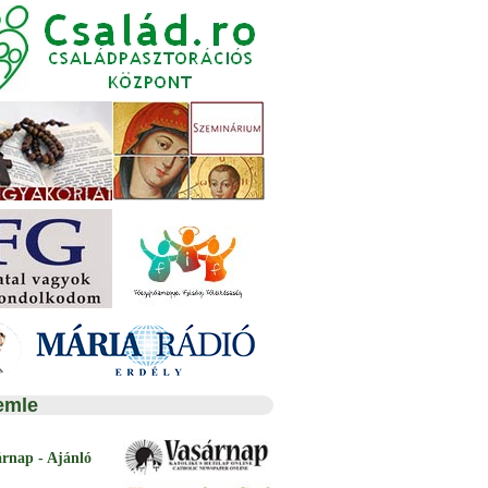
emle
árnap - Ajánló