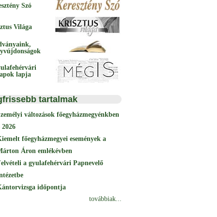
esztény Szó
ztus Világa
dványaink,
yvújdonságok
ulafehérvári
papok lapja
gfrissebb tartalmak
Személyi változások főegyházmegyénkben
 2026
Kiemelt főegyházmegyei események a
Márton Áron emlékévben
elvételi a gyulafehérvári Papnevelő
ntézetbe
ántorvizsga időpontja
továbbiak...