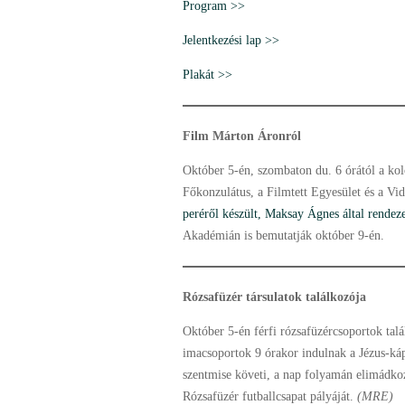
Program >>
Jelentkezési lap >>
Plakát >>
Film Márton Áronról
Október 5-én, szombaton du. 6 órától a k
Főkonzulátus, a Filmtett Egyesület és a Vi
peréről készült, Maksay Ágnes által rende
Akadémián is bemutatják október 9-én.
Rózsafüzér társulatok találkozója
Október 5-én férfi rózsafüzércsoportok tal
imacsoportok 9 órakor indulnak a Jézus-ká
szentmise követi, a nap folyamán elimádkoz
Rózsafüzér futballcsapat pályáját.
(MRE)