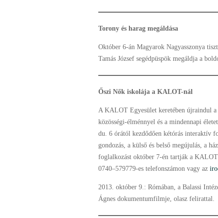
Torony és harag megáldása
Október 6-án Magyarok Nagyasszonya tiszte
Tamás József segédpüspök megáldja a boldo
Őszi Nők iskolája a KALOT-nál
A KALOT Egyesület keretében újraindul a 
közösségi-élménnyel és a mindennapi élete
du. 6 órától kezdődően kétórás interaktív fo
gondozás, a külső és belső megújulás, a h
foglalkozást október 7-én tartják a KALOT 
0740–579779-es telefonszámon vagy az
ir
2013. október 9.: Rómában, a Balassi Intéze
Ágnes dokumentumfilmje, olasz felirattal.