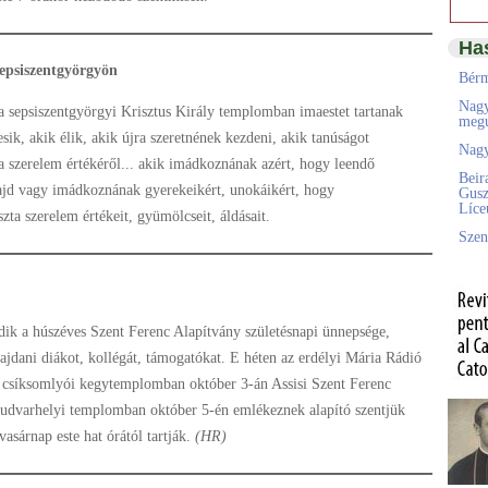
Ha
Sepsiszentgyörgyön
Bérm
Nagy
a sepsiszentgyörgyi Krisztus Király templomban imaestet tartanak
megú
ik, akik élik, akik újra szeretnének kezdeni, akik tanúságot
Nagy
ta szerelem értékéről... akik imádkoznának azért, hogy leendő
Beir
ajd vagy imádkoznának gyerekeikért, unokáikért, hogy
Gusz
Líc
szta szerelem értékeit, gyümölcseit, áldásait.
Szen
ik a húszéves Szent Ferenc Alapítvány születésnapi ünnepsége,
dani diákot, kollégát, támogatókat. E héten az erdélyi Mária Rádió
A csíksomlyói kegytemplomban október 3-án Assisi Szent Ferenc
lyudvarhelyi templomban október 5-én emlékeznek alapító szentjük
vasárnap este hat órától tartják.
(HR)