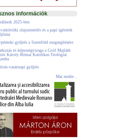
sznos információk
álások 2025-ben
csütörtöki olajszentelés és a papi ígéretek
jítása
pénteki gyűjtés a Szentföld megsegítésére
atkozás és képességvizsga a Gróf Majláth
táv Károly Római Katolikus Teológiai
eumba
tírás-vasárnapi gyűjtés
Mai multe...