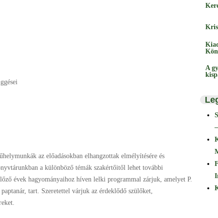
Ker
Kris
Kia
Kön
A gy
kis
üggései
Le
–
űhelymunkák az előadásokban elhangzottak elmélyítésére és
F
önyvtárunkban a különböző témák szakértőitől lehet további
I
előző évek hagyományaihoz híven lelki programmal zárjuk, amelyet P.
K
paptanár, tart. Szeretettel várjuk az érdeklődő szülőket,
reket.