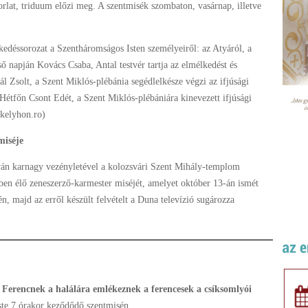
lat, triduum előzi meg. A szentmisék szombaton, vasárnap, illetve
edéssorozat a Szentháromságos Isten személyeiről: az Atyáról, a
ső napján Kovács Csaba, Antal testvér tartja az elmélkedést és
ál Zsolt, a Szent Miklós-plébánia segédlelkésze végzi az ifjúsági
 Hétfőn Csont Edét, a Szent Miklós-plébániára kinevezett ifjúsági
ékelyhon.ro)
miséje
tván karnagy vezényletével a kolozsvári Szent Mihály-templom
tben élő zeneszerző-karmester miséjét, amelyet október 13-án ismét
, majd az erről készült felvételt a Duna televízió sugározza
t Ferencnek a halálára emlékeznek a ferencesek a csíksomlyói
ste 7 órakor keződődő szentmisén.