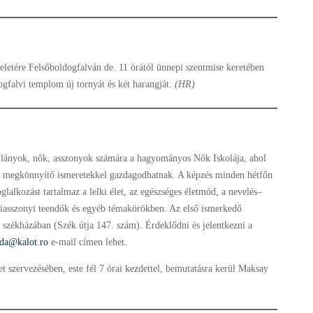
letére Felsőboldogfalván de. 11 órától ünnepi szentmise keretében
gfalvi templom új tornyát és két harangját.
(HR)
lányok, nők, asszonyok számára a hagyományos Nők Iskolája, ahol
t megkönnyítő ismeretekkel gazdagodhatnak. A képzés minden hétfőn
glalkozást tartalmaz a lelki élet, az egészséges életmód, a nevelés–
áziasszonyi teendők és egyéb témakörökben. Az első ismerkedő
székházában (Szék útja 147. szám). Érdeklődni és jelentkezni a
oda@kalot.ro
e-mail címen lehet.
t szervezésében, este fél 7 órai kezdettel, bemutatásra kerül Maksay